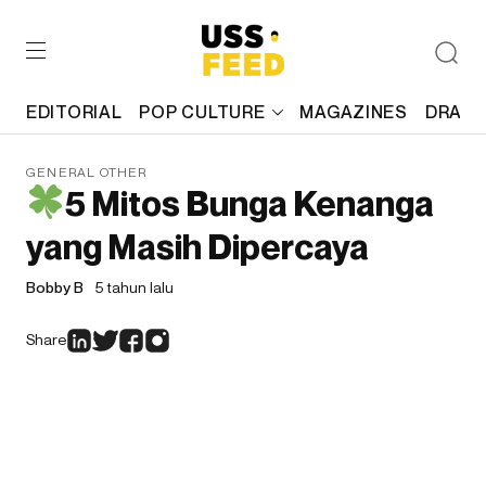
EDITORIAL
POP CULTURE
MAGAZINES
DRAFT
GENERAL OTHER
5 Mitos Bunga Kenanga
yang Masih Dipercaya
Bobby B
5 tahun lalu
Share