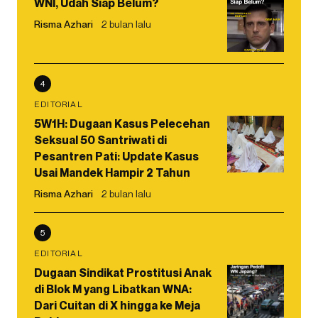
WNI, Udah Siap Belum?
Risma Azhari
2 bulan lalu
4
EDITORIAL
5W1H: Dugaan Kasus Pelecehan
Seksual 50 Santriwati di
Pesantren Pati: Update Kasus
Usai Mandek Hampir 2 Tahun
Risma Azhari
2 bulan lalu
5
EDITORIAL
Dugaan Sindikat Prostitusi Anak
di Blok M yang Libatkan WNA:
Dari Cuitan di X hingga ke Meja