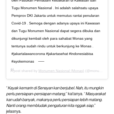
oleh Pasukan Pemadam Kebakaran di Kawasan dan
Tugu Monumen Nasional . Ini adalah salahsatu upaya
Pemprov DKI Jakarta untuk memutus rantai penularan
Covid-19 . Semoga dengan adanya upaya ini Kawasan
dan Tugu Monumen Nasional dapat segera dibuka dan
dikunjungi kembali oleh para sahabat Monas yang
tentunya sudah rindu untuk berkunjung ke Monas .
#jakartalawancorona #jakartasehat #indonesiabisa
#ayokemonas
A post shared by
Monumen Nasional (Monas)
(@monumen.nasional) on
“
Kayak kemarin di Senayan kan berjubel. Nah, itu mungkin
perlu persiapan-persiapan matang
,” katanya. “
Masyarakat
kan udah banyak, makanya perlu persiapan lebih matang.
Nanti orang membludak pengaturan kita nggak siap
,”
jelasnya.