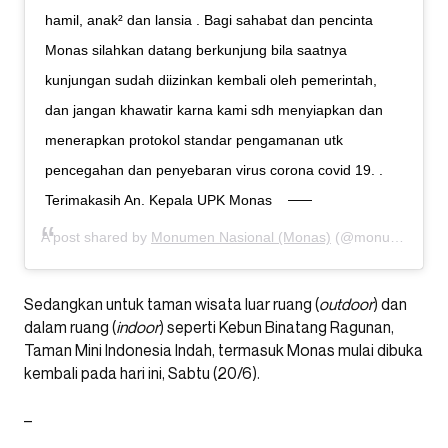
hamil, anak² dan lansia . Bagi sahabat dan pencinta
Monas silahkan datang berkunjung bila saatnya
kunjungan sudah diizinkan kembali oleh pemerintah,
dan jangan khawatir karna kami sdh menyiapkan dan
menerapkan protokol standar pengamanan utk
pencegahan dan penyebaran virus corona covid 19. .
Terimakasih An. Kepala UPK Monas
A post shared by
Monumen Nasional (Monas)
(@monumen.nasional) on
Sedangkan untuk taman wisata luar ruang (
outdoor
) dan
dalam ruang (
indoor
) seperti Kebun Binatang Ragunan,
Taman Mini Indonesia Indah, termasuk Monas mulai dibuka
kembali pada hari ini, Sabtu (20/6).
–