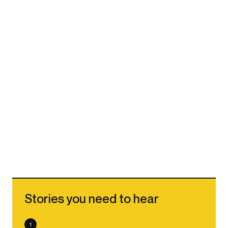
Stories you need to hear
1