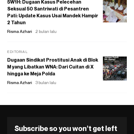
5W1H: Dugaan Kasus Pelecehan
Seksual 50 Santriwati di Pesantren
Pati: Update Kasus Usai Mandek Hampir
2 Tahun
Risma Azhari
2 bulan lalu
EDITORIAL
Dugaan Sindikat Prostitusi Anak di Blok
M yang Libatkan WNA: Dari Cuitan di X
hingga ke Meja Polda
Risma Azhari
3 bulan lalu
Subscribe so you won’t get left