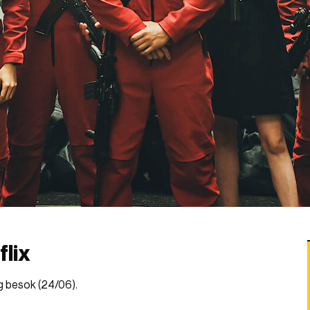
flix
g besok (24/06).