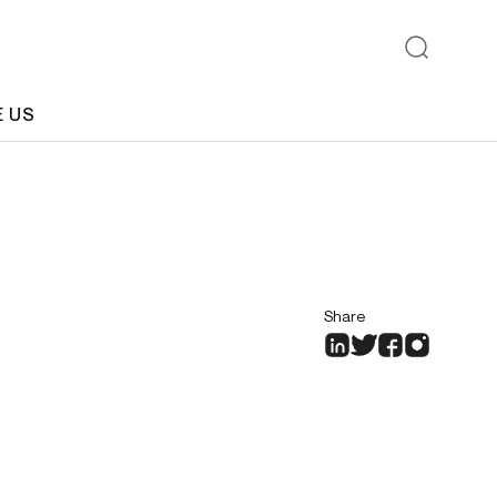
E US
Share