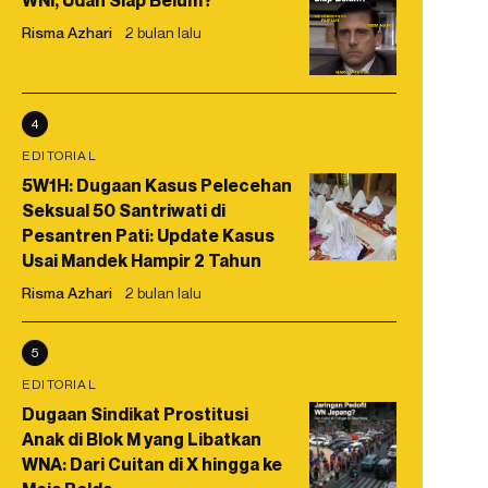
WNI, Udah Siap Belum?
Risma Azhari
2 bulan lalu
4
EDITORIAL
5W1H: Dugaan Kasus Pelecehan
Seksual 50 Santriwati di
Pesantren Pati: Update Kasus
Usai Mandek Hampir 2 Tahun
Risma Azhari
2 bulan lalu
5
EDITORIAL
Dugaan Sindikat Prostitusi
Anak di Blok M yang Libatkan
WNA: Dari Cuitan di X hingga ke