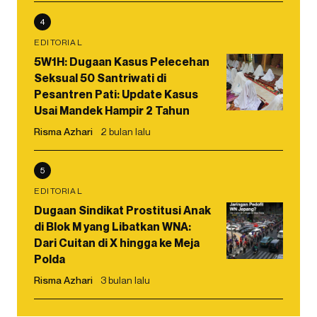
4
EDITORIAL
5W1H: Dugaan Kasus Pelecehan
Seksual 50 Santriwati di
Pesantren Pati: Update Kasus
Usai Mandek Hampir 2 Tahun
Risma Azhari
2 bulan lalu
5
EDITORIAL
Dugaan Sindikat Prostitusi Anak
di Blok M yang Libatkan WNA:
Dari Cuitan di X hingga ke Meja
Polda
Risma Azhari
3 bulan lalu