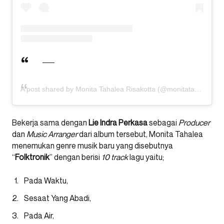
A post shared by Monita Tahalea Risakotta (@monitatahalea)
o
Bekerja sama dengan
Lie Indra Perkasa
sebagai
Producer
dan
Music Arranger
dari album tersebut, Monita Tahalea
menemukan genre musik baru yang disebutnya
“
Folktronik
” dengan berisi
10 track
lagu yaitu;
Pada Waktu,
Sesaat Yang Abadi,
Pada Air,