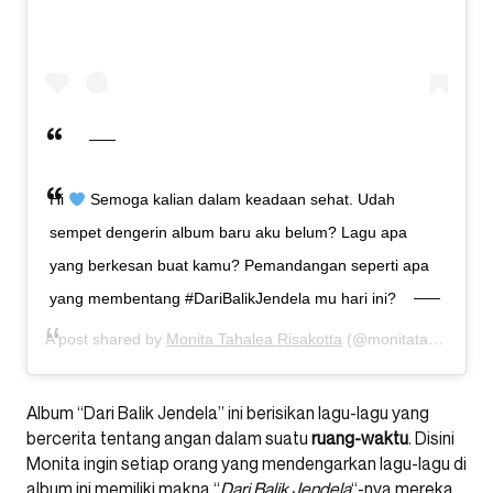
Hi
Semoga kalian dalam keadaan sehat. Udah
sempet dengerin album baru aku belum? Lagu apa
yang berkesan buat kamu? Pemandangan seperti apa
yang membentang #DariBalikJendela mu hari ini?
A post shared by
Monita Tahalea Risakotta
(@monitatahalea) on
Album “Dari Balik Jendela” ini berisikan lagu-lagu yang
bercerita tentang angan dalam suatu
ruang-waktu
. Disini
Monita ingin setiap orang yang mendengarkan lagu-lagu di
album ini memiliki makna “
Dari Balik Jendela
“-nya mereka