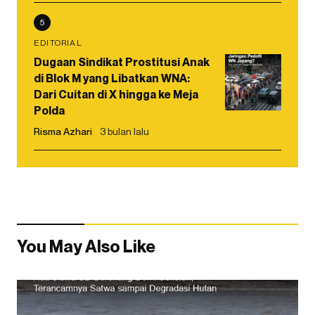
5
EDITORIAL
Dugaan Sindikat Prostitusi Anak
di Blok M yang Libatkan WNA:
Dari Cuitan di X hingga ke Meja
Polda
Risma Azhari
3 bulan lalu
You May Also Like