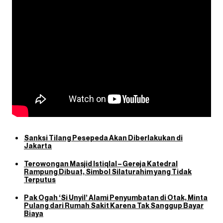
Sanksi Tilang Pesepeda Akan Diberlakukan di
Jakarta
Terowongan Masjid Istiqlal – Gereja Katedral
Rampung Dibuat, Simbol Silaturahim yang Tidak
Terputus
Pak Ogah ‘Si Unyil’ Alami Penyumbatan di Otak, Minta
Pulang dari Rumah Sakit Karena Tak Sanggup Bayar
Biaya