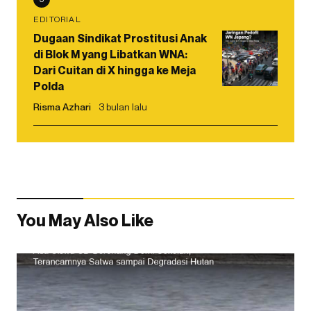
EDITORIAL
Dugaan Sindikat Prostitusi Anak
di Blok M yang Libatkan WNA:
Dari Cuitan di X hingga ke Meja
Polda
Risma Azhari
3 bulan lalu
You May Also Like