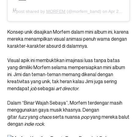
A post shared by
MORFEM
(@morfem_band) on
Apr 27, 2020 at 5:06am PDT
Konsep unik disajikan Morfem dalam mini album ini, karena
mereka menampilkan visual animasi penuh warna dengan
karakter-karakter absurd di dalamnya.
Visual apik ini membuktikan imajinasi luas tanpa batas
yang dimiliki Morfem selama mempersiapkan mini album
ini. Jimi dan teman-teman memang dikenal dengan
kreativitas yang unik, tak heran kalau Jimi juga sering
mendapat
job
sebagai
art director
.
Dalam “Binar Wajah Sebaya”, Morfem terdengar masih
menggunakan gaya musik khasnya. Dengan
gitar
fuzz
yang
chaos
serta nuansa
pop
yang mereka balut
dengan
indie rock
.