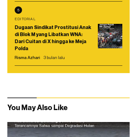
5
EDITORIAL
Dugaan Sindikat Prostitusi Anak
di Blok M yang Libatkan WNA:
Dari Cuitan di X hingga ke Meja
Polda
Risma Azhari
3 bulan lalu
You May Also Like