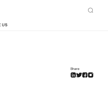
E US
Share