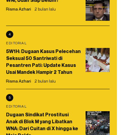
WNI, Udah Siap Belum?
Risma Azhari
2 bulan lalu
4
EDITORIAL
5W1H: Dugaan Kasus Pelecehan
Seksual 50 Santriwati di
Pesantren Pati: Update Kasus
Usai Mandek Hampir 2 Tahun
Risma Azhari
2 bulan lalu
5
EDITORIAL
Dugaan Sindikat Prostitusi
Anak di Blok M yang Libatkan
WNA: Dari Cuitan di X hingga ke