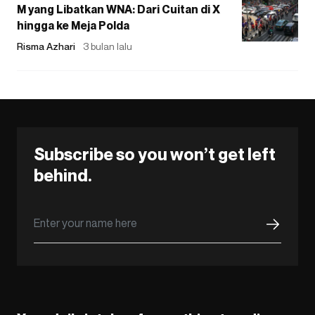
M yang Libatkan WNA: Dari Cuitan di X
hingga ke Meja Polda
Risma Azhari
3 bulan lalu
Subscribe so you won’t get left
behind.