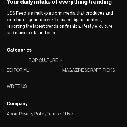
Your daily intake of everything trending
USS Feed is a multi-platform media that produces and
distributes generation z-focused digital content,
reporting the latest trends on fashion, lifestyle, culture,
and music to its audience.
Categories
POP CULTURE
EDITORIAL
MAGAZINES
DRAFT PICKS
WRITE US
Company
About
Privacy Policy
Terms of Use