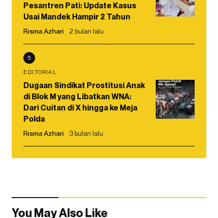
Pesantren Pati: Update Kasus
Usai Mandek Hampir 2 Tahun
Risma Azhari
2 bulan lalu
5
EDITORIAL
Dugaan Sindikat Prostitusi Anak
di Blok M yang Libatkan WNA:
Dari Cuitan di X hingga ke Meja
Polda
Risma Azhari
3 bulan lalu
You May Also Like