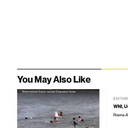
You May Also Like
EDITOR
WNI, U
Risma A