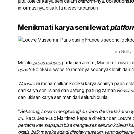
juta koleksi karya seni dalam
platform-
nya,
collections.lo
informasinya bisa kita akses kapanpun.
Menikmati karya seni lewat
platfo
via Getty
Melalui
press release
pada hari Jumat, Museum Louvre
update
koleksi di website resminya sebanyak lebih dari 
Website
ini menampilkan koleksi karya seninya pada d
dari karya seni islami dan patung-patung zaman
Renaiss
dan lukisan karya seniman dari seluruh dunia.
“
Sekarang, Louvre menghilangkan debu dari harta karunnya
itu,
” kata Jean-Luc Martinez, kepala direktur dari Louv
pertama kali, siapapun bisa mengakses seluruh koleksi k
gratis, baik mereka ada di display museum, yang dipinjam