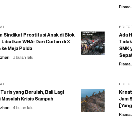
Risma 
IAL
EDITO
 Sindikat Prostitusi Anak di Blok
Ada H
 Libatkan WNA: Dari Cuitan di X
Tidak
 ke Meja Polda
SMK y
Sepat
zhari
3 bulan lalu
Risma 
IAL
EDITO
Turis yang Berulah, Bali Lagi
Kreat
 Masalah Krisis Sampah
Jam S
[Yang
zhari
4 bulan lalu
Risma 