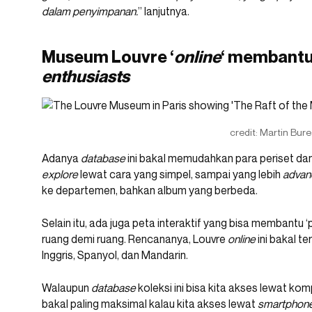
dalam penyimpanan.
” lanjutnya.
Museum Louvre ‘
online
‘ membantu 
enthusiasts
credit: Martin Bur
Adanya
database
ini bakal memudahkan para periset da
explore
lewat cara yang simpel, sampai yang lebih
advan
ke departemen, bahkan album yang berbeda.
Selain itu, ada juga peta interaktif yang bisa membantu
ruang demi ruang. Rencananya, Louvre
online
ini bakal t
Inggris, Spanyol, dan Mandarin.
Walaupun
database
koleksi ini bisa kita akses lewat kom
bakal paling maksimal kalau kita akses lewat
smartphon