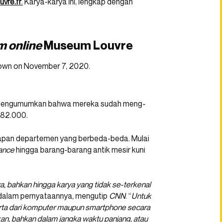
uvre.fr
.
Karya-karya ini, lengkap dengan
rm
online
Museum Louvre
 mengumumkan bahwa mereka sudah meng
-
482.000.
elapan departemen yang berbeda-beda. Mulai
ance
hingga barang-barang antik mesir kuni
, bahkan hingga karya yang tidak se-terkenal
re dalam pernyataannya, mengutip
CNN
. “
Untuk
arta dari komputer maupun smartphone secara
kan, bahkan dalam jangka waktu panjang, atau