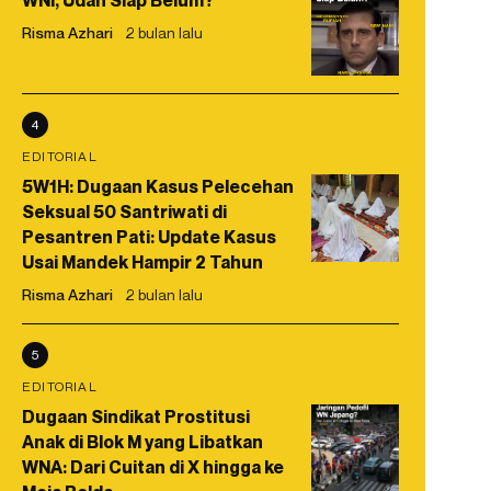
WNI, Udah Siap Belum?
Risma Azhari
2 bulan lalu
4
EDITORIAL
5W1H: Dugaan Kasus Pelecehan
Seksual 50 Santriwati di
Pesantren Pati: Update Kasus
Usai Mandek Hampir 2 Tahun
Risma Azhari
2 bulan lalu
5
EDITORIAL
Dugaan Sindikat Prostitusi
Anak di Blok M yang Libatkan
WNA: Dari Cuitan di X hingga ke