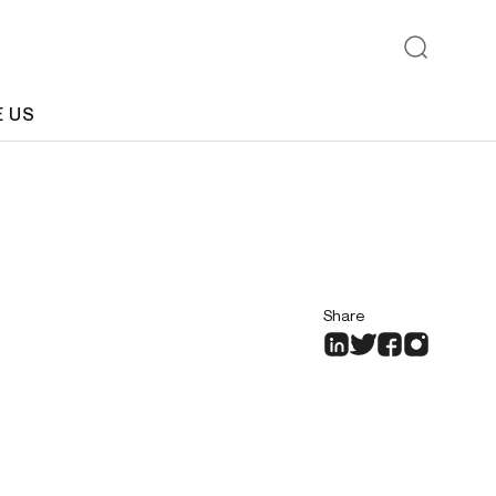
E US
Share