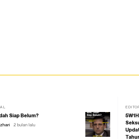
IAL
EDITO
dah Siap Belum?
5W1H
Seksu
zhari
2 bulan lalu
Updat
Tahu