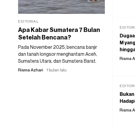
EDITORIAL
EDITOR
Apa Kabar Sumatera 7 Bulan
Dugaan
Setelah Bencana?
M yang
Pada November 2025, bencana banjir
hingga
dan tanah longsor menghantam Aceh,
Risma A
Sumatera Utara, dan Sumatera Barat.
Risma Azhari
1 bulan lalu
EDITOR
Bukan 
Hadapi
Risma A