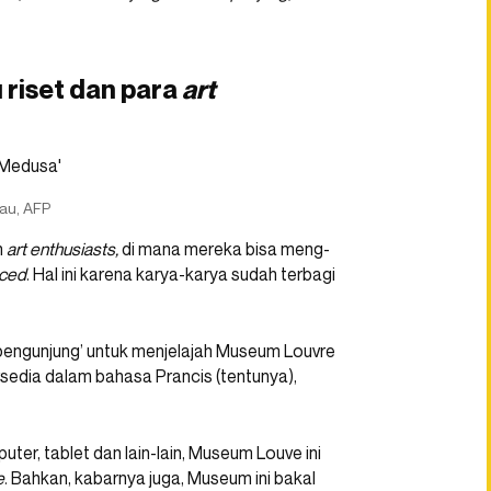
riset dan para
art
eau, AFP
n
art enthusiasts,
di mana mereka bisa meng-
ced
. Hal ini karena karya-karya sudah terbagi
 ‘pengunjung’ untuk menjelajah Museum Louvre
ersedia dalam bahasa Prancis (tentunya),
puter, tablet dan lain-lain, Museum Louve ini
e
. Bahkan, kabarnya juga, Museum ini bakal