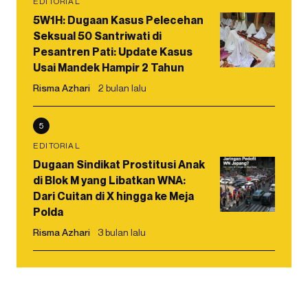
EDITORIAL
5W1H: Dugaan Kasus Pelecehan
Seksual 50 Santriwati di
Pesantren Pati: Update Kasus
Usai Mandek Hampir 2 Tahun
Risma Azhari
2 bulan lalu
5
EDITORIAL
Dugaan Sindikat Prostitusi Anak
di Blok M yang Libatkan WNA:
Dari Cuitan di X hingga ke Meja
Polda
Risma Azhari
3 bulan lalu