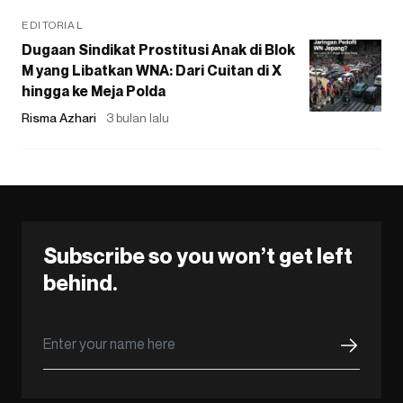
EDITORIAL
Dugaan Sindikat Prostitusi Anak di Blok
M yang Libatkan WNA: Dari Cuitan di X
hingga ke Meja Polda
Risma Azhari
3 bulan lalu
Subscribe so you won’t get left
behind.