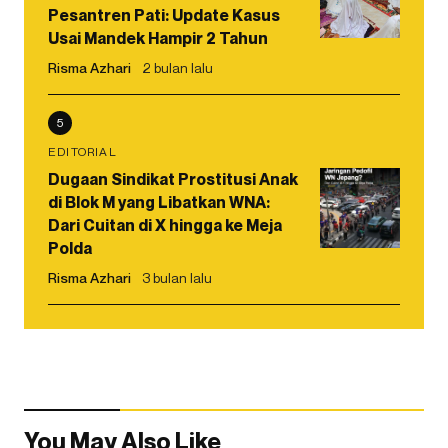
Pesantren Pati: Update Kasus
Usai Mandek Hampir 2 Tahun
Risma Azhari
2 bulan lalu
5
EDITORIAL
Dugaan Sindikat Prostitusi Anak
di Blok M yang Libatkan WNA:
Dari Cuitan di X hingga ke Meja
Polda
Risma Azhari
3 bulan lalu
You May Also Like