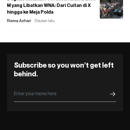
M yang Libatkan WNA: Dari Cuitan di X
hingga ke Meja Polda
Risma Azhari
3 bulan lalu
Subscribe so you won’t get left
behind.