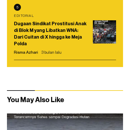
5
EDITORIAL
Dugaan Sindikat Prostitusi Anak
di Blok M yang Libatkan WNA:
Dari Cuitan di X hingga ke Meja
Polda
Risma Azhari
3 bulan lalu
You May Also Like