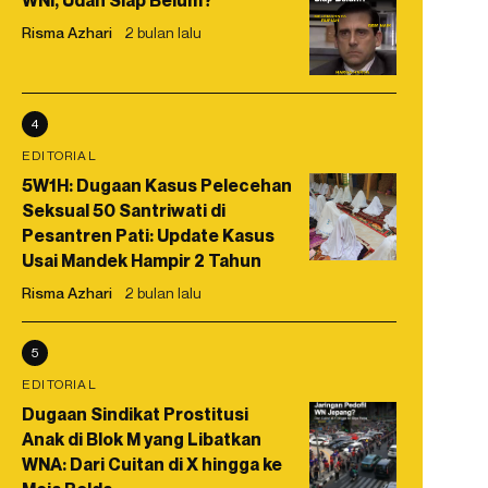
WNI, Udah Siap Belum?
Risma Azhari
2 bulan lalu
4
EDITORIAL
5W1H: Dugaan Kasus Pelecehan
Seksual 50 Santriwati di
Pesantren Pati: Update Kasus
Usai Mandek Hampir 2 Tahun
Risma Azhari
2 bulan lalu
5
EDITORIAL
Dugaan Sindikat Prostitusi
Anak di Blok M yang Libatkan
WNA: Dari Cuitan di X hingga ke