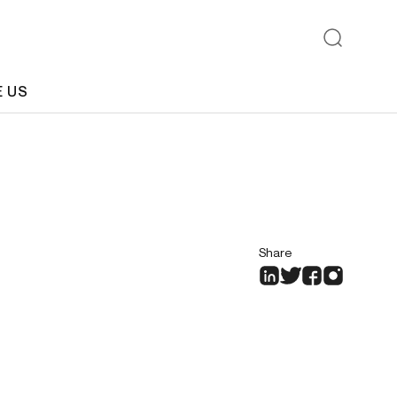
E US
Share