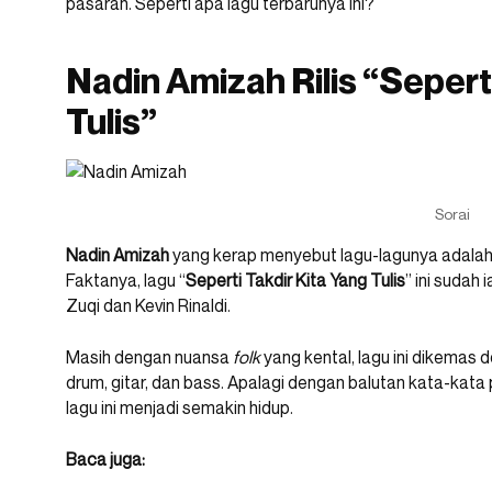
pasaran. Seperti apa lagu terbarunya ini?
Nadin Amizah Rilis “Seperti
Tulis”
Sorai
Nadin Amizah
yang kerap menyebut lagu-lagunya adalah ‘
Faktanya, lagu “
Seperti Takdir Kita Yang Tulis
” ini sudah
Zuqi dan Kevin Rinaldi.
Masih dengan nuansa
folk
yang kental, lagu ini dikemas 
drum, gitar, dan bass. Apalagi dengan balutan kata-kat
lagu ini menjadi semakin hidup.
Baca juga: