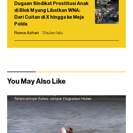
Dugaan Sindikat Prostitusi Anak
di Blok M yang Libatkan WNA:
Dari Cuitan di X hingga ke Meja
Polda
Risma Azhari
3 bulan lalu
You May Also Like