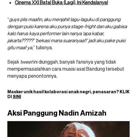
Cinema XXI Batal Buka (Lagi), Ini Kendalanya!
“
guys plis maafin, aku menjahit lagu-laguku di panggung
dengan puisi karena aku punya stage-fright dan aku gabisa
kalo harus kaya performer lain nanya ‘apa kabar,
jakarta?????’ ‘bekasi mana suaranyaa!!’ jadi aku pake puisi
gitu maaf ya,
” tulisnya.
Sejak
tweet
ini diunggah, banyak fansnya yang tidak
mempermasalahkan cara musisi asal Bandung tersebut
menyapa penontonnya.
Masker unik hasil kolaborasi anak negri, penasaran? KLIK
DI
SINI
Aksi Panggung Nadin Amizah