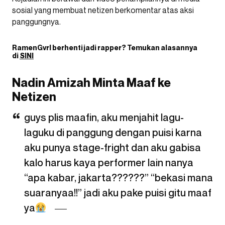
sosial yang membuat netizen berkomentar atas aksi
panggungnya.
RamenGvrl
berhenti jadi rapper? Temukan alasannya
di
SINI
Nadin Amizah Minta Maaf ke
Netizen
guys plis maafin, aku menjahit lagu-
laguku di panggung dengan puisi karna
aku punya stage-fright dan aku gabisa
kalo harus kaya performer lain nanya
“apa kabar, jakarta??????” “bekasi mana
suaranyaa!!” jadi aku pake puisi gitu maaf
ya