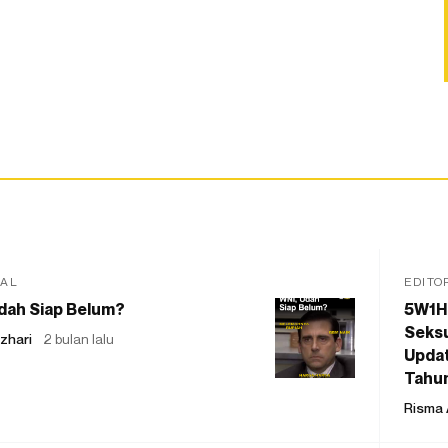
IAL
EDITO
dah Siap Belum?
5W1H
Seksu
zhari
2 bulan lalu
Updat
Tahu
Risma 