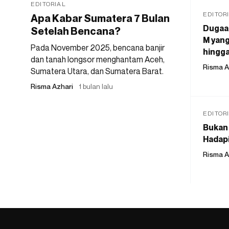
EDITORIAL
EDITOR
Apa Kabar Sumatera 7 Bulan
Dugaan
Setelah Bencana?
M yang
Pada November 2025, bencana banjir
hingga
dan tanah longsor menghantam Aceh,
Risma A
Sumatera Utara, dan Sumatera Barat.
Risma Azhari
1 bulan lalu
EDITOR
Bukan 
Hadapi
Risma A