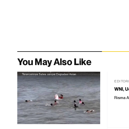
You May Also Like
EDITOR
WNI, U
Risma A