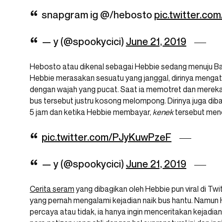
snapgram ig @/hebosto
pic.twitter.co
— y (@spookycici)
June 21, 2019
Hebosto atau dikenal sebagai Hebbie sedang menuju Ba
Hebbie merasakan sesuatu yang janggal, dirinya menga
dengan wajah yang pucat. Saat ia memotret dan merek
bus tersebut justru kosong melompong. Dirinya juga diba
5 jam dan ketika Hebbie membayar,
kenek
tersebut meno
pic.twitter.com/PJyKuwPzeF
— y (@spookycici)
June 21, 2019
Cerita seram
yang dibagikan oleh Hebbie pun viral di T
yang pernah mengalami kejadian naik bus hantu. Namun
percaya atau tidak, ia hanya ingin menceritakan kejadian