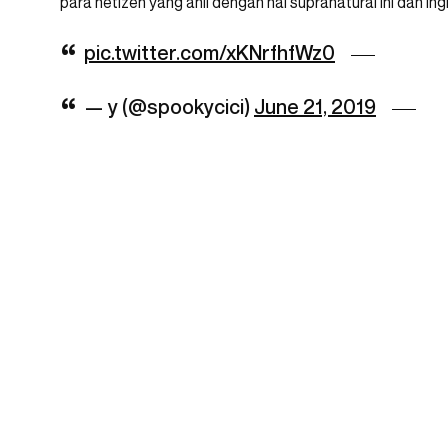
para netizen yang ahli dengan hal supranatural ini dan i
pic.twitter.com/xKNrfhfWz0
— y (@spookycici)
June 21, 2019