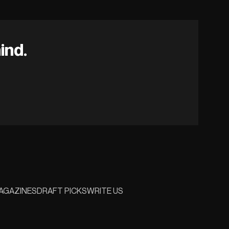
ind.
AGAZINES
DRAFT PICKS
WRITE US