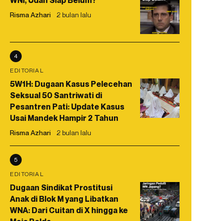
WNI, Udah Siap Belum?
Risma Azhari
2 bulan lalu
4
EDITORIAL
5W1H: Dugaan Kasus Pelecehan
Seksual 50 Santriwati di
Pesantren Pati: Update Kasus
Usai Mandek Hampir 2 Tahun
Risma Azhari
2 bulan lalu
5
EDITORIAL
Dugaan Sindikat Prostitusi
Anak di Blok M yang Libatkan
WNA: Dari Cuitan di X hingga ke