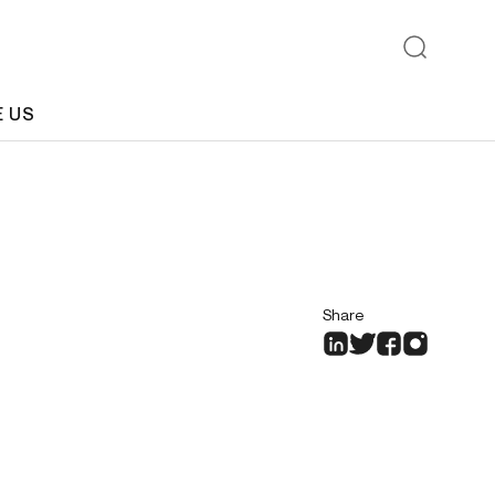
E US
Share