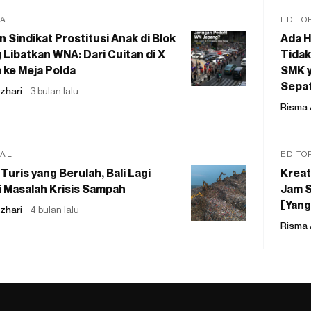
IAL
EDITO
 Sindikat Prostitusi Anak di Blok
Ada H
 Libatkan WNA: Dari Cuitan di X
Tidak
 ke Meja Polda
SMK y
Sepat
zhari
3 bulan lalu
Risma 
IAL
EDITO
Turis yang Berulah, Bali Lagi
Kreat
 Masalah Krisis Sampah
Jam S
[Yang
zhari
4 bulan lalu
Risma 