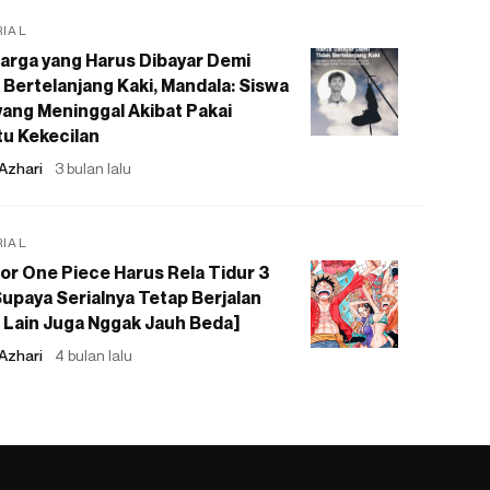
RIAL
arga yang Harus Dibayar Demi
 Bertelanjang Kaki, Mandala: Siswa
ang Meninggal Akibat Pakai
u Kekecilan
Azhari
3 bulan lalu
RIAL
or One Piece Harus Rela Tidur 3
upaya Serialnya Tetap Berjalan
 Lain Juga Nggak Jauh Beda]
Azhari
4 bulan lalu