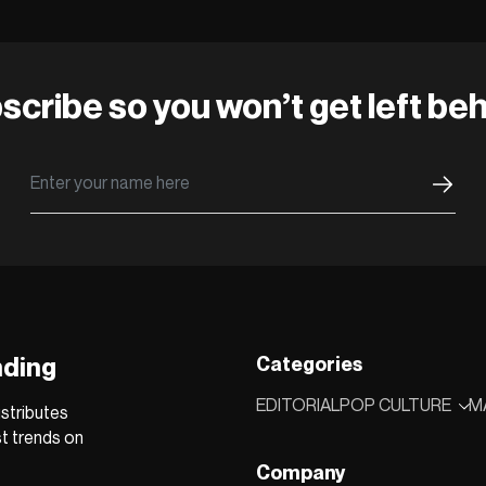
scribe so you won’t get left beh
nding
Categories
EDITORIAL
POP CULTURE
M
stributes
st trends on
Company