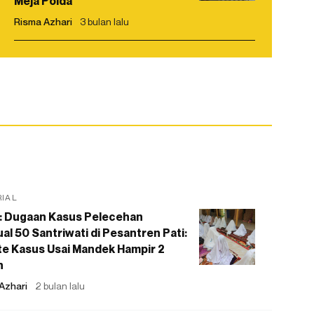
Meja Polda
Risma Azhari
3 bulan lalu
RIAL
: Dugaan Kasus Pelecehan
al 50 Santriwati di Pesantren Pati:
e Kasus Usai Mandek Hampir 2
n
Azhari
2 bulan lalu