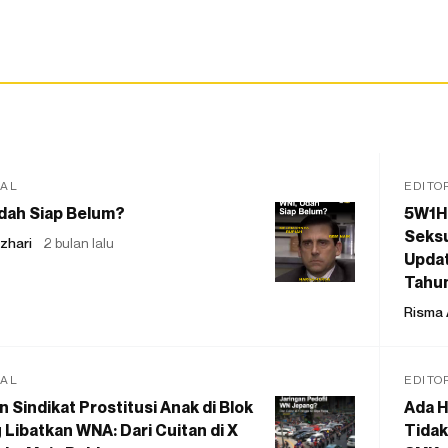
IAL
EDITO
dah Siap Belum?
5W1H
Seksu
zhari
2 bulan lalu
Updat
Tahu
Risma 
IAL
EDITO
 Sindikat Prostitusi Anak di Blok
Ada H
 Libatkan WNA: Dari Cuitan di X
Tidak