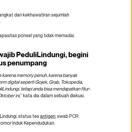
angkat dari kekhawatiran sejumlah
.
 kapasitas ponsel yang tidak memadai.
wajib PeduliLindungi, begini
tus penumpang
gi karena memory penuh, karena banyak
rm digital seperti Gojek, Grab, Tokopedia,
Lindungi, tetapi anda bisa mendapatkan fitur-
Oktober ini
,” kata dia dalam sebuah diskusi,
Lindungi, status tes
antigen
, swab PCR
i Nomor Induk Kependudukan.