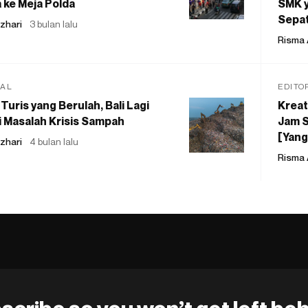
 ke Meja Polda
SMK y
Sepat
zhari
3 bulan lalu
Risma 
IAL
EDITO
Turis yang Berulah, Bali Lagi
Kreat
 Masalah Krisis Sampah
Jam S
[Yang
zhari
4 bulan lalu
Risma 