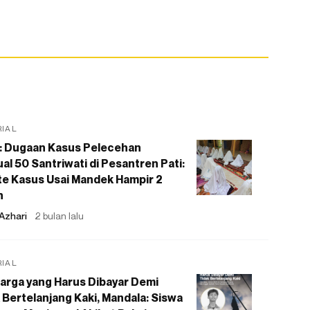
RIAL
: Dugaan Kasus Pelecehan
al 50 Santriwati di Pesantren Pati:
e Kasus Usai Mandek Hampir 2
n
Azhari
2 bulan lalu
RIAL
arga yang Harus Dibayar Demi
 Bertelanjang Kaki, Mandala: Siswa