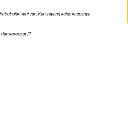
‘kebobolan’ lagi yah. Kan sayang kalau kasusnya
 dan kereta api?