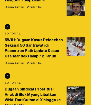
WNI, Udah Siap Belum?
Risma Azhari
2 bulan lalu
4
EDITORIAL
5W1H: Dugaan Kasus Pelecehan
Seksual 50 Santriwati di
Pesantren Pati: Update Kasus
Usai Mandek Hampir 2 Tahun
Risma Azhari
2 bulan lalu
5
EDITORIAL
Dugaan Sindikat Prostitusi
Anak di Blok M yang Libatkan
WNA: Dari Cuitan di X hingga ke