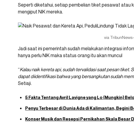
Seperti diketahui, setiap pembelian tiket pesawat atau
mengiput NIK mereka.
via TribunNews-
Jadi saat ini pemerintah sudah melakukan integrasi infor
hanya perlu NIK maka status orang itu akan muncul
“
Kalau naik kereta api, sudah tervalidasi saat pesan tik
dapat diidentifikasi bahwa yang bersangkutan sudah memili
Setiaji.
5 Fakta Tentang Avril Lavigne yang Lo (Mungkin) Bel
Penyu Terbesar di Dunia Ada di Kalimantan, Begini 
Konser Musik dan Resepsi Pernikahan Skala Besar D