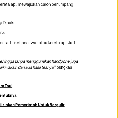
 kereta api, mewajibkan calon penumpang
Bali
masi di tiket pesawat atau kereta api. Jadi
et. Sehingga tanpa menggunakan handpone juga
ki vaksin dan ada hasil tesnya
,” pungkas
om Tau!
Bentuknya
iizinkan Pemerintah Untuk Bergulir