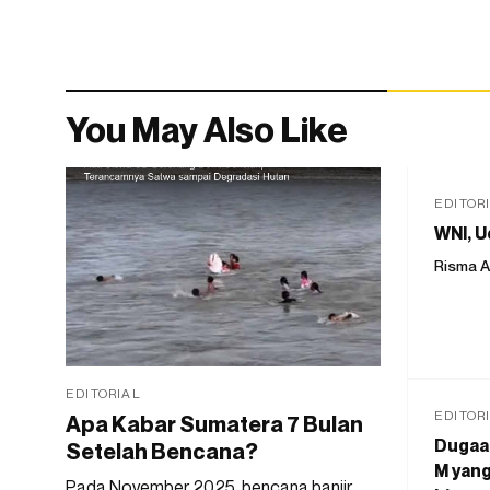
You May Also Like
EDITOR
WNI, U
Risma A
EDITORIAL
EDITOR
Apa Kabar Sumatera 7 Bulan
Dugaan
Setelah Bencana?
M yang
Pada November 2025, bencana banjir