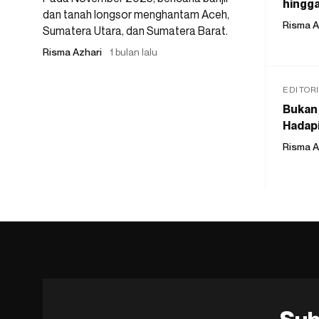
hingga
dan tanah longsor menghantam Aceh,
Risma A
Sumatera Utara, dan Sumatera Barat.
Risma Azhari
1 bulan lalu
EDITOR
Bukan 
Hadapi
Risma A