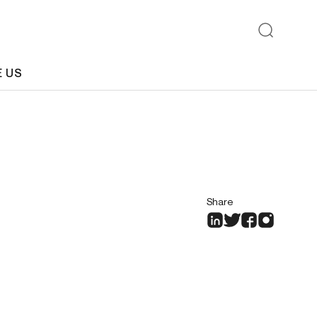
E US
Share