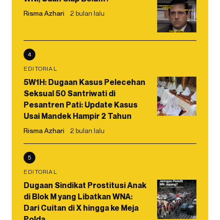
Risma Azhari
2 bulan lalu
4
EDITORIAL
5W1H: Dugaan Kasus Pelecehan
Seksual 50 Santriwati di
Pesantren Pati: Update Kasus
Usai Mandek Hampir 2 Tahun
Risma Azhari
2 bulan lalu
5
EDITORIAL
Dugaan Sindikat Prostitusi Anak
di Blok M yang Libatkan WNA:
Dari Cuitan di X hingga ke Meja
Polda