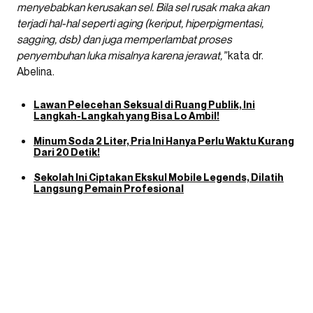
menyebabkan kerusakan sel. Bila sel rusak maka akan
terjadi hal-hal seperti aging (keriput, hiperpigmentasi,
sagging, dsb) dan juga memperlambat proses
penyembuhan luka misalnya karena jerawat,”
kata dr.
Abelina.
Lawan Pelecehan Seksual di Ruang Publik, Ini
Langkah-Langkah yang Bisa Lo Ambil!
Minum Soda 2 Liter, Pria Ini Hanya Perlu Waktu Kurang
Dari 20 Detik!
Sekolah Ini Ciptakan Ekskul Mobile Legends, Dilatih
Langsung Pemain Profesional