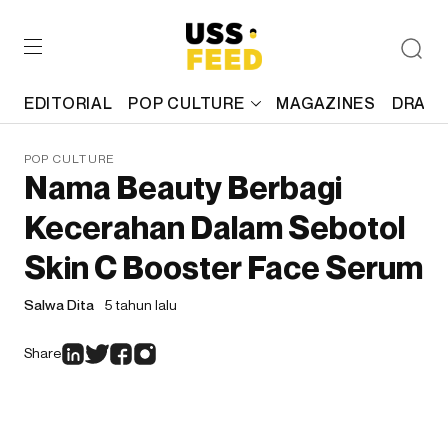
EDITORIAL
POP CULTURE
MAGAZINES
DRAFT
POP CULTURE
Nama Beauty Berbagi
Kecerahan Dalam Sebotol
Skin C Booster Face Serum
Salwa Dita
5 tahun lalu
Share