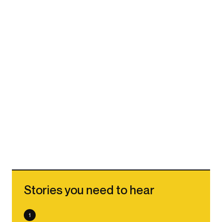
Stories you need to hear
1