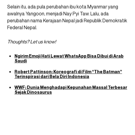
Selain itu, ada pula perubahan ibu kota Myanmar yang
awalnya Yangoon, menjadi Nay Pyi Taw. Lalu, ada
perubahan nama Kerajaan Nepal jadi Republik Demokratik
Federal Nepal.
Thoughts? Let us know!
Ngirim Emoji Hati Lewat WhatsApp Bisa Dibui di Arab
Saudi
Robert Pattinson: Koreografi di Film “The Batman”
Terinspirasi dari Bela Diri Indonesia
WWF: Dunia Menghadapi Kepunahan Massal Terbesar
Sejak Dinosaurus