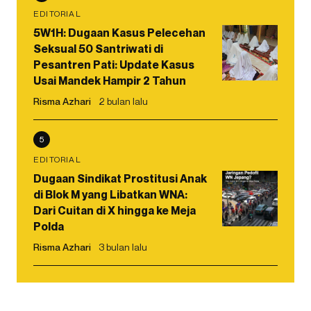
EDITORIAL
5W1H: Dugaan Kasus Pelecehan
Seksual 50 Santriwati di
Pesantren Pati: Update Kasus
Usai Mandek Hampir 2 Tahun
Risma Azhari
2 bulan lalu
5
EDITORIAL
Dugaan Sindikat Prostitusi Anak
di Blok M yang Libatkan WNA:
Dari Cuitan di X hingga ke Meja
Polda
Risma Azhari
3 bulan lalu