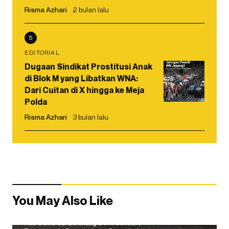
Risma Azhari
2 bulan lalu
5
EDITORIAL
Dugaan Sindikat Prostitusi Anak
di Blok M yang Libatkan WNA:
Dari Cuitan di X hingga ke Meja
Polda
Risma Azhari
3 bulan lalu
You May Also Like