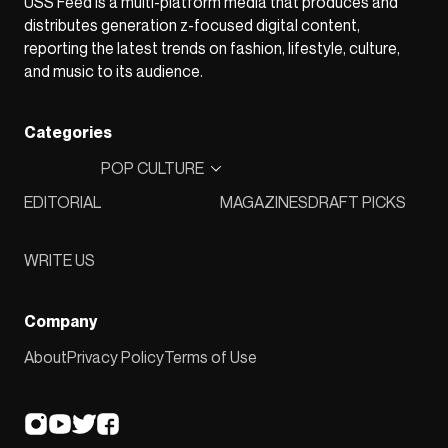
USS Feed is a multi-platform media that produces and
distributes generation z-focused digital content,
reporting the latest trends on fashion, lifestyle, culture,
and music to its audience.
Categories
POP CULTURE
EDITORIAL
MAGAZINES
DRAFT PICKS
WRITE US
Company
About
Privacy Policy
Terms of Use