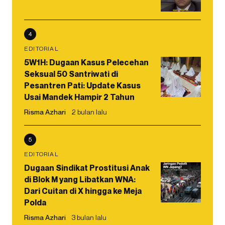
4
EDITORIAL
5W1H: Dugaan Kasus Pelecehan
Seksual 50 Santriwati di
Pesantren Pati: Update Kasus
Usai Mandek Hampir 2 Tahun
Risma Azhari
2 bulan lalu
5
EDITORIAL
Dugaan Sindikat Prostitusi Anak
di Blok M yang Libatkan WNA:
Dari Cuitan di X hingga ke Meja
Polda
Risma Azhari
3 bulan lalu