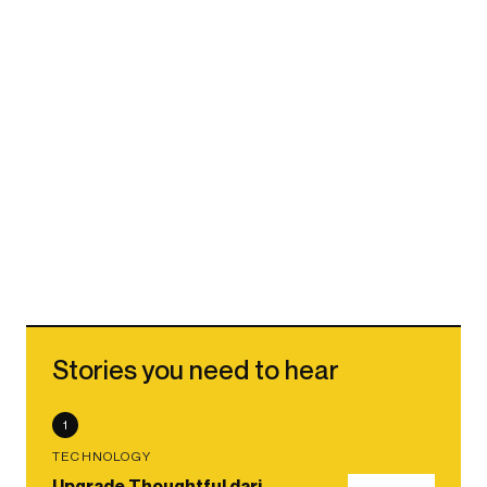
Stories you need to hear
1
TECHNOLOGY
Upgrade Thoughtful dari