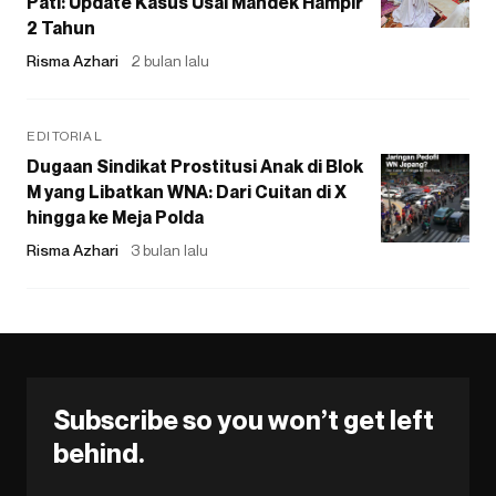
Pati: Update Kasus Usai Mandek Hampir
2 Tahun
Risma Azhari
2 bulan lalu
EDITORIAL
Dugaan Sindikat Prostitusi Anak di Blok
M yang Libatkan WNA: Dari Cuitan di X
hingga ke Meja Polda
Risma Azhari
3 bulan lalu
Subscribe so you won’t get left
behind.