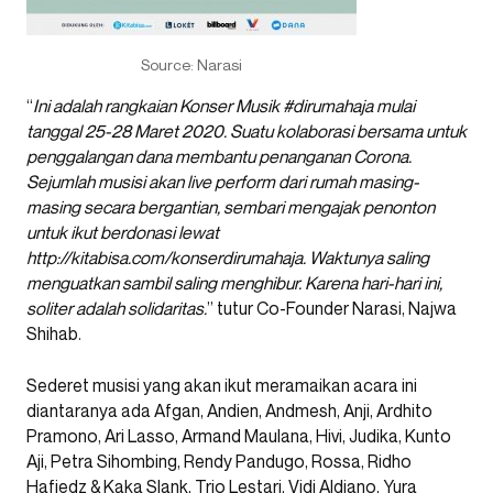
Source: Narasi
“
Ini adalah rangkaian Konser Musik #dirumahaja mulai
tanggal 25-28 Maret 2020. Suatu kolaborasi bersama untuk
penggalangan dana membantu penanganan Corona.
Sejumlah musisi akan live perform dari rumah masing-
masing secara bergantian, sembari mengajak penonton
untuk ikut berdonasi lewat
http://kitabisa.com/konserdirumahaja. Waktunya saling
menguatkan sambil saling menghibur. Karena hari-hari ini,
soliter adalah solidaritas.
” tutur Co-Founder Narasi, Najwa
Shihab.
Sederet musisi yang akan ikut meramaikan acara ini
diantaranya ada Afgan, Andien, Andmesh, Anji, Ardhito
Pramono, Ari Lasso, Armand Maulana, Hivi, Judika, Kunto
Aji, Petra Sihombing, Rendy Pandugo, Rossa, Ridho
Hafiedz & Kaka Slank, Trio Lestari, Vidi Aldiano, Yura