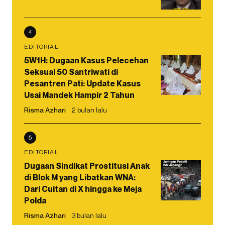
4
EDITORIAL
5W1H: Dugaan Kasus Pelecehan
Seksual 50 Santriwati di
Pesantren Pati: Update Kasus
Usai Mandek Hampir 2 Tahun
Risma Azhari
2 bulan lalu
5
EDITORIAL
Dugaan Sindikat Prostitusi Anak
di Blok M yang Libatkan WNA:
Dari Cuitan di X hingga ke Meja
Polda
Risma Azhari
3 bulan lalu