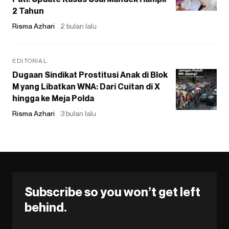
2 Tahun
Risma Azhari
2 bulan lalu
EDITORIAL
Dugaan Sindikat Prostitusi Anak di Blok
M yang Libatkan WNA: Dari Cuitan di X
hingga ke Meja Polda
Risma Azhari
3 bulan lalu
Subscribe so you won’t get left
behind.