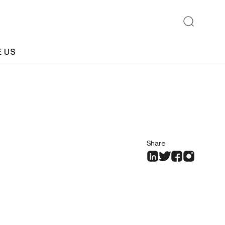
E US
Share