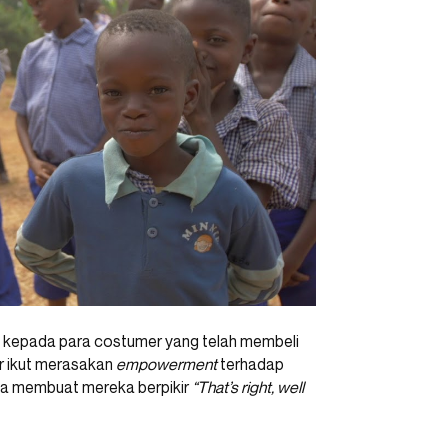
kepada para costumer yang telah membeli
r ikut merasakan
empowerment
terhadap
ngga membuat mereka berpikir
“That’s right, well