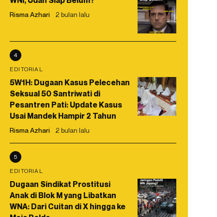
WNI, Udah Siap Belum?
Risma Azhari
2 bulan lalu
4
EDITORIAL
5W1H: Dugaan Kasus Pelecehan
Seksual 50 Santriwati di
Pesantren Pati: Update Kasus
Usai Mandek Hampir 2 Tahun
Risma Azhari
2 bulan lalu
5
EDITORIAL
Dugaan Sindikat Prostitusi
Anak di Blok M yang Libatkan
WNA: Dari Cuitan di X hingga ke