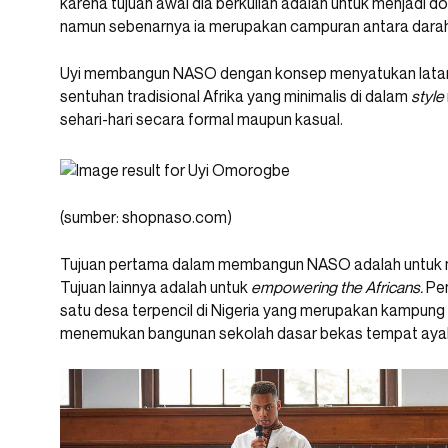
karena tujuan awal dia berkuliah adalah untuk menjadi dok
namun sebenarnya ia merupakan campuran antara darah 
Uyi membangun NASO dengan konsep menyatukan latar b
sentuhan tradisional Afrika yang minimalis di dalam
style
sehari-hari secara formal maupun kasual.
(sumber: shopnaso.com)
Tujuan pertama dalam membangun NASO adalah untuk
Tujuan lainnya adalah untuk
empowering
the Africans.
Pem
satu desa terpencil di Nigeria yang merupakan kampung
menemukan bangunan sekolah dasar bekas tempat ayah