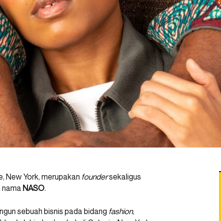
ate, New York, merupakan
founder
sekaligus
n nama
NASO
.
ngun sebuah bisnis pada bidang
fashion
,