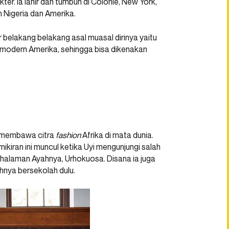
ter. Ia lahir dan tumbuh di Colonie, New York,
Nigeria dan Amerika.
elakang belakang asal muasal dirinya yaitu
modern Amerika, sehingga bisa dikenakan
 membawa citra
fashion
Afrika di mata dunia.
ikiran ini muncul ketika Uyi mengunjungi salah
 halaman Ayahnya, Urhokuosa. Disana ia juga
nya bersekolah dulu.