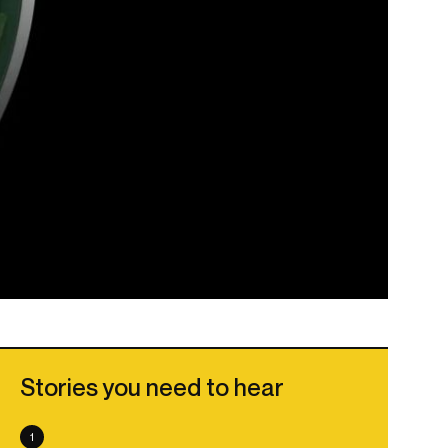
Stories you need to hear
1