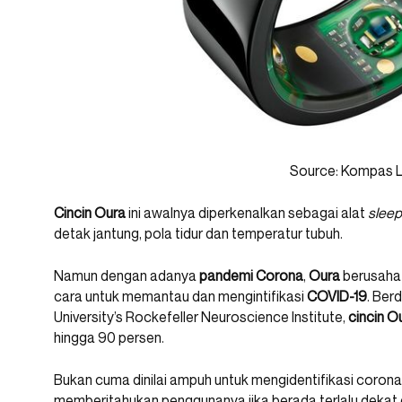
Source: Kompas L
Cincin Oura
ini awalnya diperkenalkan sebagai alat
sleep
detak jantung, pola tidur dan temperatur tubuh.
Namun dengan adanya
pandemi Corona
,
Oura
berusaha 
cara untuk memantau dan mengintifikasi
COVID-19
. Ber
University’s Rockefeller Neuroscience Institute,
cincin O
hingga 90 persen.
Bukan cuma dinilai ampuh untuk mengidentifikasi corona, c
memberitahukan penggunanya jika berada terlalu dekat d