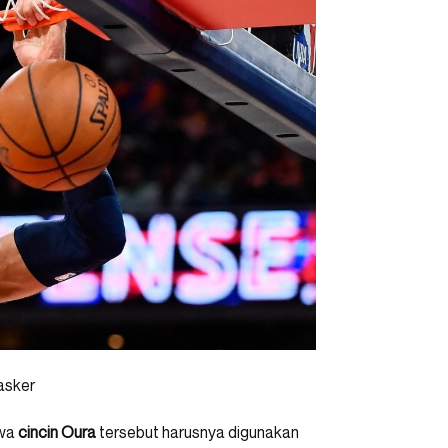
asker
hwa
cincin Oura
tersebut harusnya digunakan