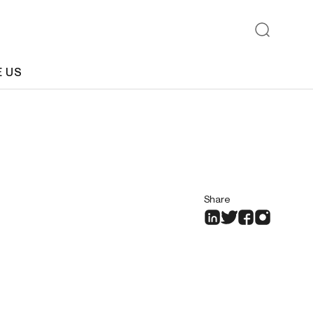
E US
Share