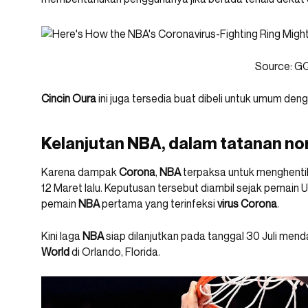
Source: G
Cincin Oura
ini juga tersedia buat dibeli untuk umum den
Kelanjutan NBA, dalam tatanan no
Karena dampak
Corona
,
NBA
terpaksa untuk menghentik
12 Maret lalu. Keputusan tersebut diambil sejak pemain 
pemain
NBA
pertama yang terinfeksi
virus Corona
.
Kini laga
NBA
siap dilanjutkan pada tanggal 30 Juli men
World
di Orlando, Florida.