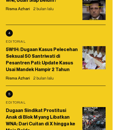
WNI, Udah Siap Belum?
Risma Azhari
2 bulan lalu
4
EDITORIAL
5W1H: Dugaan Kasus Pelecehan
Seksual 50 Santriwati di
Pesantren Pati: Update Kasus
Usai Mandek Hampir 2 Tahun
Risma Azhari
2 bulan lalu
5
EDITORIAL
Dugaan Sindikat Prostitusi
Anak di Blok M yang Libatkan
WNA: Dari Cuitan di X hingga ke