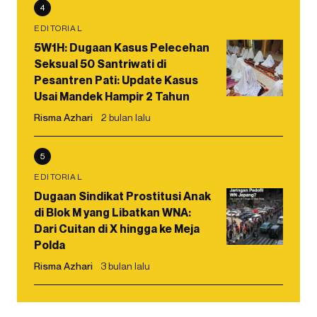
4
EDITORIAL
5W1H: Dugaan Kasus Pelecehan
Seksual 50 Santriwati di
Pesantren Pati: Update Kasus
Usai Mandek Hampir 2 Tahun
Risma Azhari
2 bulan lalu
5
EDITORIAL
Dugaan Sindikat Prostitusi Anak
di Blok M yang Libatkan WNA:
Dari Cuitan di X hingga ke Meja
Polda
Risma Azhari
3 bulan lalu