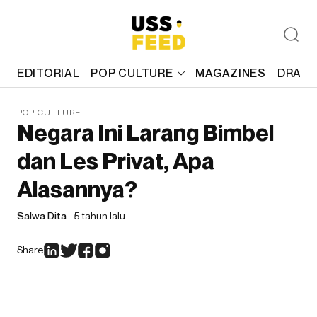
EDITORIAL
POP CULTURE
MAGAZINES
DRAFT
POP CULTURE
Negara Ini Larang Bimbel
dan Les Privat, Apa
Alasannya?
Salwa Dita
5 tahun lalu
Share