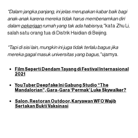
“Dalam jangka panjang, ini jelas merupakan kabar baik bagi
anak-anak karena mereka tidak harus membenamkan diri
dalam
pekerjaan
rumah yang tak ada habisnya,”
kata Zhu Li,
salah satu orang tua di Distrik Haidian di Beijing.
“Tapi di sisi lain, mungkin ini juga tidak terlalu bagus jika
mereka gagal masuk universitas yang bagus,”
ujarnya.
Film Seperti Dendam Tayang di Festival Internasional
2021
YouTuber Deepfake Ini Gabung Studio “The
Mandalorian”, Gara-Gara ‘Permak’ Luke Skywalker?
Salon, Restoran Outdoor, Karyawan WFO Wajib
Sertakan Bukti Vaksinasi