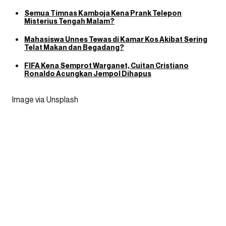
Semua Timnas Kamboja Kena Prank Telepon
Misterius Tengah Malam?
Mahasiswa Unnes Tewas di Kamar Kos Akibat Sering
Telat Makan dan Begadang?
FIFA Kena Semprot Warganet, Cuitan Cristiano
Ronaldo Acungkan Jempol Dihapus
Image via Unsplash