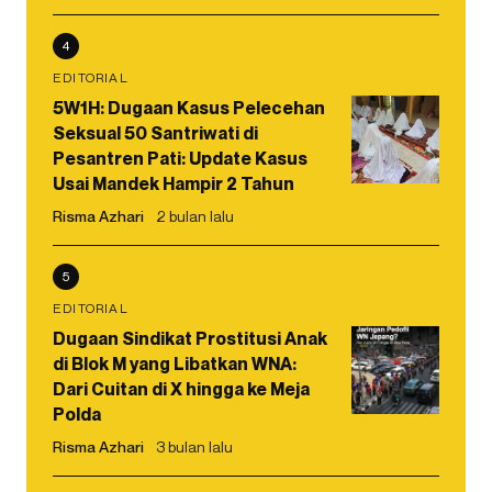
4
EDITORIAL
5W1H: Dugaan Kasus Pelecehan
Seksual 50 Santriwati di
Pesantren Pati: Update Kasus
Usai Mandek Hampir 2 Tahun
Risma Azhari
2 bulan lalu
5
EDITORIAL
Dugaan Sindikat Prostitusi Anak
di Blok M yang Libatkan WNA:
Dari Cuitan di X hingga ke Meja
Polda
Risma Azhari
3 bulan lalu