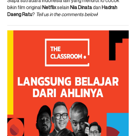
Siapa sutradara Indonesia lain yang menurut lo cocok
bikin film original
Netflix
selain
Nia Dinata
dan
Hadrah
Daeng Ratu
?
Tell us in the comments below
!