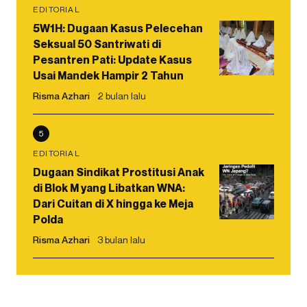
EDITORIAL
5W1H: Dugaan Kasus Pelecehan
Seksual 50 Santriwati di
Pesantren Pati: Update Kasus
Usai Mandek Hampir 2 Tahun
Risma Azhari
2 bulan lalu
5
EDITORIAL
Dugaan Sindikat Prostitusi Anak
di Blok M yang Libatkan WNA:
Dari Cuitan di X hingga ke Meja
Polda
Risma Azhari
3 bulan lalu