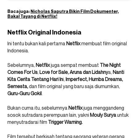
Baca juga:
Nicholas Saputra Bikin Film Dokumenter,
Bakal Tayang di Netflix!
Netflix Original Indonesia
Ini tentu bukan kali pertama
Netflix
membuat film original
Indonesia.
Sebelumnya,
Netflix
juga sempat membuat
The Night
Comes For Us
,
Love for Sale, Aruna dan Lidahny
a,
Nanti
Kita Cerita Tentang Hari In
i,
Imperfect, Humba Dreams,
Semesta,
dan film original yang baru saja diumumkan,
Guru-Guru Gokil
.
Bukan cuma itu, sebelumnya
Netflix
juga menggandeng
sosok sutradara perempuan lain, yakni
Mouly Surya
untuk
menyutradarai film
Trigger Warning.
Film tersebut berkisah tentang seorang veteran perang