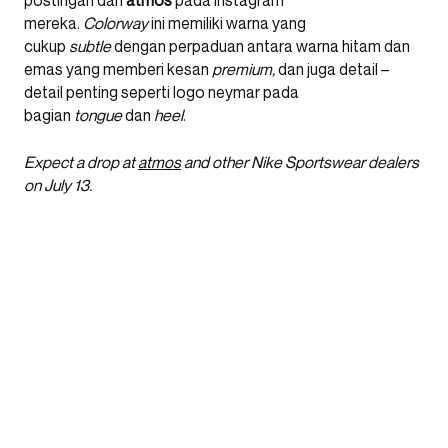
postingan dari
atmos
pada Instagram
mereka.
Colorway
ini memiliki warna yang
cukup
subtle
dengan perpaduan antara warna hitam dan
emas yang memberi kesan
premium,
dan juga detail –
detail penting seperti logo neymar pada
bagian
tongue
dan
heel
.
Expect a drop at
atmos
and other Nike Sportswear dealers
on July 13.