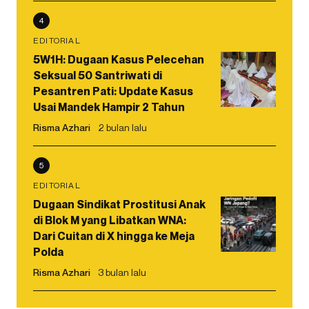
4
EDITORIAL
5W1H: Dugaan Kasus Pelecehan
Seksual 50 Santriwati di
Pesantren Pati: Update Kasus
Usai Mandek Hampir 2 Tahun
Risma Azhari
2 bulan lalu
5
EDITORIAL
Dugaan Sindikat Prostitusi Anak
di Blok M yang Libatkan WNA:
Dari Cuitan di X hingga ke Meja
Polda
Risma Azhari
3 bulan lalu