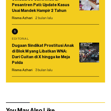
Pesantren Pati: Update Kasus
Usai Mandek Hampir 2 Tahun
Risma Azhari
2 bulan lalu
5
EDITORIAL
Dugaan Sindikat Prostitusi Anak
di Blok M yang Libatkan WNA:
Dari Cuitan di X hingga ke Meja
Polda
Risma Azhari
3 bulan lalu
You May Also Like