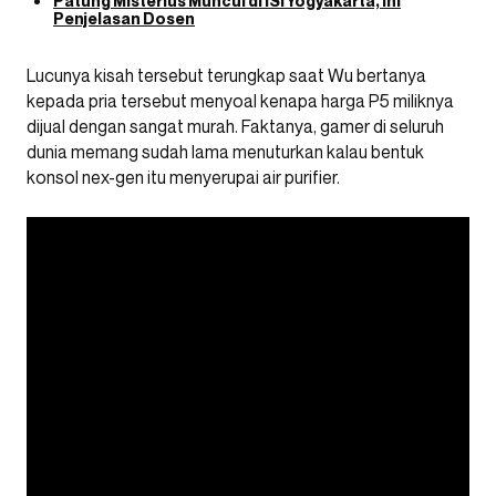
Patung Misterius Muncul di ISI Yogyakarta, Ini
Penjelasan Dosen
Lucunya kisah tersebut terungkap saat Wu bertanya
kepada pria tersebut menyoal kenapa harga P5 miliknya
dijual dengan sangat murah. Faktanya, gamer di seluruh
dunia memang sudah lama menuturkan kalau bentuk
konsol nex-gen itu menyerupai air purifier.