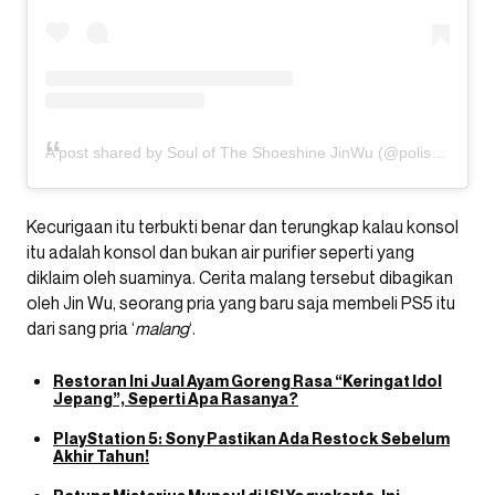
A post shared by Soul of The Shoeshine JinWu (@polishman.jinwu)
Kecurigaan itu terbukti benar dan terungkap kalau konsol
itu adalah konsol dan bukan air purifier seperti yang
diklaim oleh suaminya. Cerita malang tersebut dibagikan
oleh Jin Wu, seorang pria yang baru saja membeli PS5 itu
dari sang pria ‘
malang
‘.
Restoran Ini Jual Ayam Goreng Rasa “Keringat Idol
Jepang”, Seperti Apa Rasanya?
PlayStation 5: Sony Pastikan Ada Restock Sebelum
Akhir Tahun!