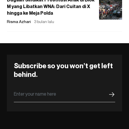
M yang Libatkan WNA: Dari Cuitan di X
hingga ke Meja Polda
Risma Azhari
3 bulan lalu
Subscribe so you won’t get left
behind.