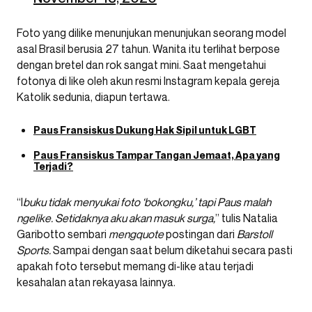
Foto yang dilike menunjukan menunjukan seorang model
asal Brasil berusia 27 tahun. Wanita itu terlihat berpose
dengan bretel dan rok sangat mini. Saat mengetahui
fotonya di like oleh akun resmi Instagram kepala gereja
Katolik sedunia, diapun tertawa.
Paus Fransiskus Dukung Hak Sipil untuk LGBT
Paus Fransiskus Tampar Tangan Jemaat, Apa yang
Terjadi?
“I
buku tidak menyukai foto ‘bokongku,’ tapi Paus malah
ngelike. Setidaknya aku akan masuk surga,
” tulis Natalia
Garibotto sembari
mengquote
postingan dari
Barstoll
Sports.
Sampai dengan saat belum diketahui secara pasti
apakah foto tersebut memang di-like atau terjadi
kesahalan atan rekayasa lainnya.