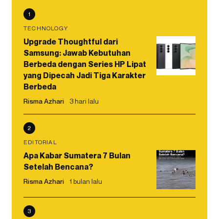
1
TECHNOLOGY
Upgrade Thoughtful dari
Samsung: Jawab Kebutuhan
Berbeda dengan Series HP Lipat
yang Dipecah Jadi Tiga Karakter
Berbeda
Risma Azhari
3 hari lalu
2
EDITORIAL
Apa Kabar Sumatera 7 Bulan
Setelah Bencana?
Risma Azhari
1 bulan lalu
3