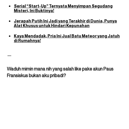
Serial “Start-Up” Ternyata Menyimpan Segudang
Misteri, Ini Buktinya!
Jerapah Putih Ini Jadi yang Terakhir di Dunia, Punya
Alat Khusus untuk Hindari Kepunahan
Kaya Mendadak, Pria Ini Jual Batu Meteor yang Jatuh
di Rumahnya!
—
Waduh mimin mana nih yang salah like pake akun Paus
Fransiskus bukan aku pribadi?