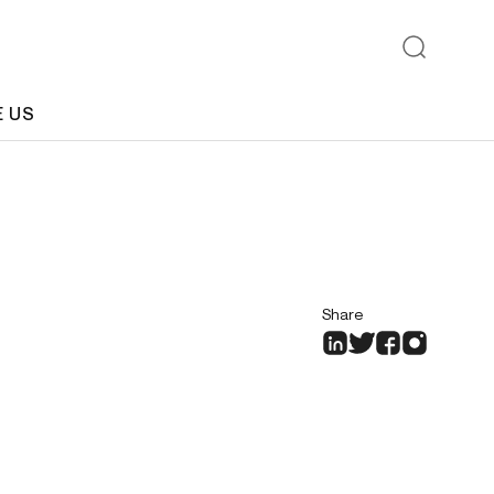
E US
Share