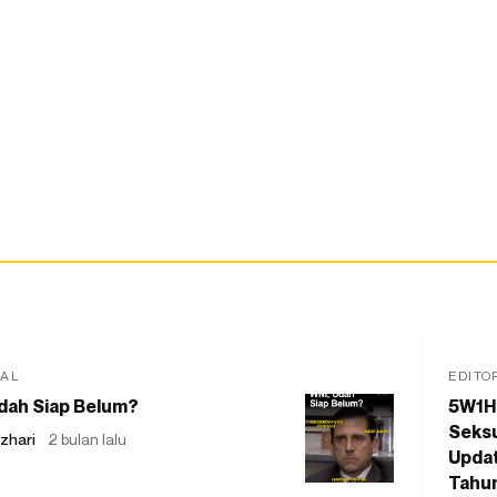
IAL
EDITO
dah Siap Belum?
5W1H
Seksu
zhari
2 bulan lalu
Updat
Tahu