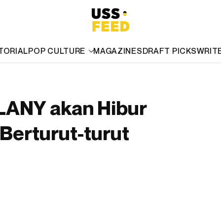
TORIAL
POP CULTURE
MAGAZINES
DRAFT PICKS
WRIT
LANY akan Hibur
 Berturut-turut