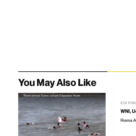
You May Also Like
EDITOR
WNI, U
Risma A