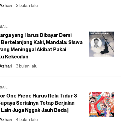
Azhari
2 bulan lalu
RIAL
arga yang Harus Dibayar Demi
 Bertelanjang Kaki, Mandala: Siswa
ang Meninggal Akibat Pakai
u Kekecilan
Azhari
3 bulan lalu
RIAL
or One Piece Harus Rela Tidur 3
upaya Serialnya Tetap Berjalan
 Lain Juga Nggak Jauh Beda]
Azhari
4 bulan lalu