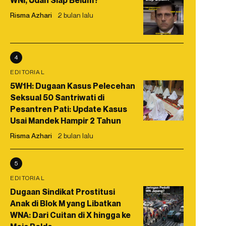
WNI, Udah Siap Belum?
Risma Azhari
2 bulan lalu
4
EDITORIAL
5W1H: Dugaan Kasus Pelecehan
Seksual 50 Santriwati di
Pesantren Pati: Update Kasus
Usai Mandek Hampir 2 Tahun
Risma Azhari
2 bulan lalu
5
EDITORIAL
Dugaan Sindikat Prostitusi
Anak di Blok M yang Libatkan
WNA: Dari Cuitan di X hingga ke