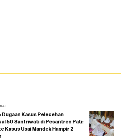
RIAL
: Dugaan Kasus Pelecehan
al 50 Santriwati di Pesantren Pati:
e Kasus Usai Mandek Hampir 2
n