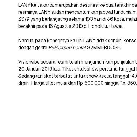
LANY ke Jakarta merupakan destinasi ke dua terakhir dar
resminya LANY sudah mencantumkan jadwal tur dunia me
2019
’ yang berlangsung selama 193 hari di 86 kota, mula
berakhir pada 16 Agustus 2019 di Honolulu, Hawai.
Namun, pada konsernya kali ini LANY tidak sendiri, kon
dengan genre
R&B experimental
, SVMMERDOSE.
Vizionvibe secara resmi telah mengumumkan penjualan ti
20 Januari 2019 lalu. Tiket untuk show pertama tanggal 1
Sedangkan tiket terbatas untuk show kedua tanggal 14 A
di sini
. Harga tiket mulai dari Rp. 500.000 hingga Rp. 85