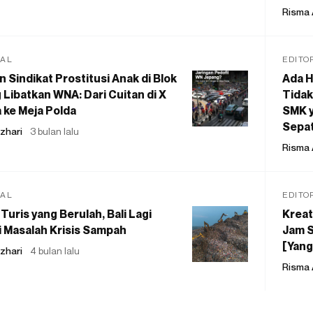
Risma 
IAL
EDITO
 Sindikat Prostitusi Anak di Blok
Ada H
 Libatkan WNA: Dari Cuitan di X
Tidak
 ke Meja Polda
SMK y
Sepat
zhari
3 bulan lalu
Risma 
IAL
EDITO
Turis yang Berulah, Bali Lagi
Kreat
 Masalah Krisis Sampah
Jam S
[Yang
zhari
4 bulan lalu
Risma 