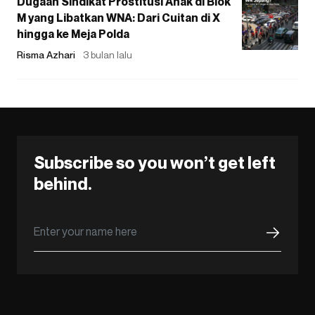
Dugaan Sindikat Prostitusi Anak di Blok
M yang Libatkan WNA: Dari Cuitan di X
hingga ke Meja Polda
Risma Azhari
3 bulan lalu
Subscribe so you won’t get left
behind.