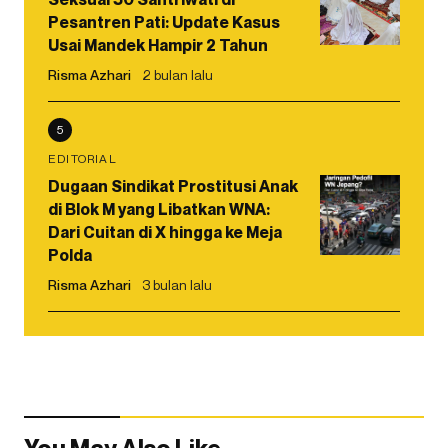
Pesantren Pati: Update Kasus
Usai Mandek Hampir 2 Tahun
Risma Azhari
2 bulan lalu
5
EDITORIAL
Dugaan Sindikat Prostitusi Anak
di Blok M yang Libatkan WNA:
Dari Cuitan di X hingga ke Meja
Polda
Risma Azhari
3 bulan lalu