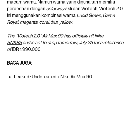
macam warna. Namun warna yang digunakan memiliki
perbedaan dengan
colorway
asli dari Viotech, Viotech 2.0
ini menggunakan kombinasi warna
Lucid Green, Game
Royal, magenta, coral,
dan
yellow.
The “Viotech 2.0” Air Max 90 has officially hit
Nike
SNKRS
and is set to drop tomorrow, July 25 for a retail price
of
IDR 1.990.000.
BACA JUGA:
Leaked : Undefeated x Nike Air Max 90