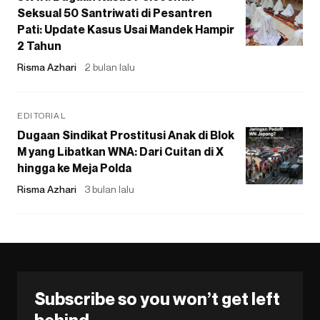
Seksual 50 Santriwati di Pesantren
Pati: Update Kasus Usai Mandek Hampir
2 Tahun
Risma Azhari
2 bulan lalu
EDITORIAL
Dugaan Sindikat Prostitusi Anak di Blok
M yang Libatkan WNA: Dari Cuitan di X
hingga ke Meja Polda
Risma Azhari
3 bulan lalu
Subscribe so you won’t get left