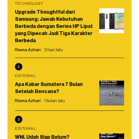
TECHNOLOGY
Upgrade Thoughtful dari
Samsung: Jawab Kebutuhan
Berbeda dengan Series HP Lipat
yang Dipecah Jadi Tiga Karakter
Berbeda
Risma Azhari
3 hari lalu
2
EDITORIAL
Apa Kabar Sumatera 7 Bulan
Setelah Bencana?
Risma Azhari
1 bulan lalu
3
EDITORIAL
WNI, Udah Siap Belum?