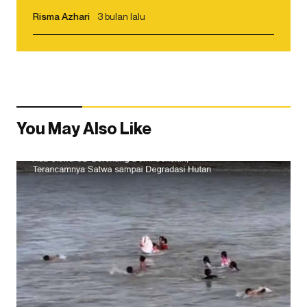
Risma Azhari
3 bulan lalu
You May Also Like