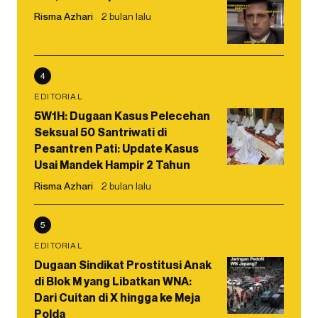
Risma Azhari
2 bulan lalu
4
EDITORIAL
5W1H: Dugaan Kasus Pelecehan
Seksual 50 Santriwati di
Pesantren Pati: Update Kasus
Usai Mandek Hampir 2 Tahun
Risma Azhari
2 bulan lalu
5
EDITORIAL
Dugaan Sindikat Prostitusi Anak
di Blok M yang Libatkan WNA:
Dari Cuitan di X hingga ke Meja
Polda