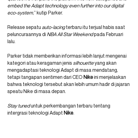
embed the Adapt technology even further into our digital
eco-system
,” kutip Parker.
Release sepatu
auto-lacing
terbaru itu terjual habis saat
peluncuraannya di
NBA All Star Weekend
pada Februari
lalu.
Parker tidak memberikan informasi lebih lanjut mengenai
kategori atau keragaman jenis
silhouette
yang akan
mengadaptasi teknologi Adapt di masa mendatang,
tetapi tangapan sentimen dari CEO
Nike
ini menjelaskan
bahwa teknologi tersebut akan lebih umum hadir di jajaran
speatu Nike di masa depan.
Stay tuned
untuk perkembangan terbaru tentang
intergrasi teknologi Adapt
Nike
.