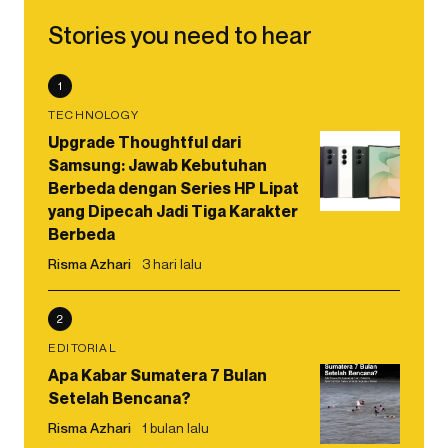
Stories you need to hear
1
TECHNOLOGY
Upgrade Thoughtful dari
Samsung: Jawab Kebutuhan
Berbeda dengan Series HP Lipat
yang Dipecah Jadi Tiga Karakter
Berbeda
Risma Azhari
3 hari lalu
2
EDITORIAL
Apa Kabar Sumatera 7 Bulan
Setelah Bencana?
Risma Azhari
1 bulan lalu