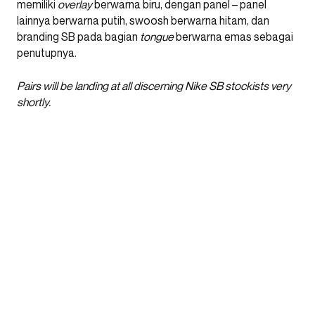
memiliki
overlay
berwarna biru, dengan panel – panel
lainnya berwarna putih, swoosh berwarna hitam, dan
branding SB pada bagian
tongue
berwarna emas sebagai
penutupnya.
Pairs will be landing at all discerning Nike SB stockists very
shortly.