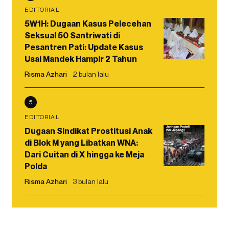
EDITORIAL
5W1H: Dugaan Kasus Pelecehan
Seksual 50 Santriwati di
Pesantren Pati: Update Kasus
Usai Mandek Hampir 2 Tahun
Risma Azhari
2 bulan lalu
5
EDITORIAL
Dugaan Sindikat Prostitusi Anak
di Blok M yang Libatkan WNA:
Dari Cuitan di X hingga ke Meja
Polda
Risma Azhari
3 bulan lalu