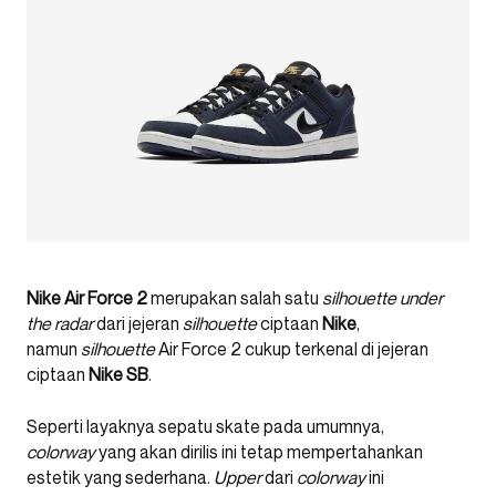
Nike Air Force 2
merupakan salah satu
silhouette
under
the radar
dari jejeran
silhouette
ciptaan
Nike
,
namun
silhouette
Air Force 2 cukup terkenal di jejeran
ciptaan
Nike SB
.
Seperti layaknya sepatu skate pada umumnya,
colorway
yang akan dirilis ini tetap mempertahankan
estetik yang sederhana.
Upper
dari
colorway
ini