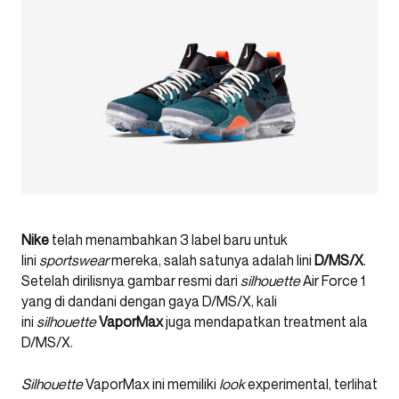
Nike
telah menambahkan 3 label baru untuk
lini
sportswear
mereka, salah satunya adalah lini
D/MS/X
.
Setelah dirilisnya gambar resmi dari
silhouette
Air Force 1
yang di dandani dengan gaya D/MS/X, kali
ini
silhouette
VaporMax
juga mendapatkan treatment ala
D/MS/X.
Silhouette
VaporMax ini memiliki
look
experimental, terlihat