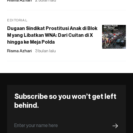
EDITORIAL
Dugaan Sindikat Prostitusi Anak di Blok
M yang Libatkan WNA: Dari Cuitan di X
hingga ke Meja Polda
Risma Azhari
3 bulan lalu
Subscribe so you won’t get left
behind.