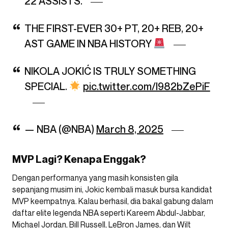
22 ASSISTS.
THE FIRST-EVER 30+ PT, 20+ REB, 20+
AST GAME IN NBA HISTORY
NIKOLA JOKIĆ IS TRULY SOMETHING
SPECIAL.
pic.twitter.com/I982bZePiF
— NBA (@NBA)
March 8, 2025
MVP Lagi? Kenapa Enggak?
Dengan performanya yang masih konsisten gila
sepanjang musim ini, Jokic kembali masuk bursa kandidat
MVP keempatnya. Kalau berhasil, dia bakal gabung dalam
daftar elite legenda NBA seperti Kareem Abdul-Jabbar,
Michael Jordan, Bill Russell, LeBron James, dan Wilt