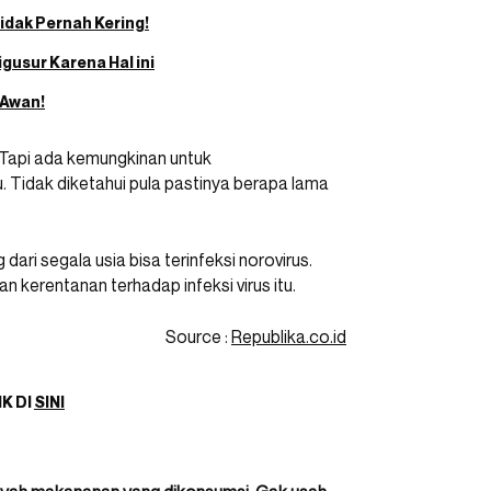
Tidak Pernah Kering!
gusur Karena Hal ini
 Awan!
in. Tapi ada kemungkinan untuk
 Tidak diketahui pula pastinya berapa lama
ari segala usia bisa terinfeksi norovirus.
n kerentanan terhadap infeksi virus itu.
Source :
Republika.co.id
IK DI
SINI