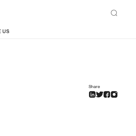
E US
Share