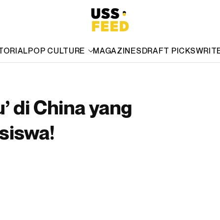
TORIAL
POP CULTURE
MAGAZINES
DRAFT PICKS
WRIT
u’ di China yang
siswa!