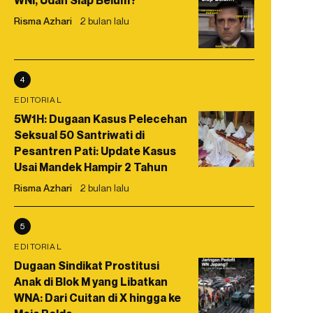
WNI, Udah Siap Belum?
Risma Azhari
2 bulan lalu
4
EDITORIAL
5W1H: Dugaan Kasus Pelecehan
Seksual 50 Santriwati di
Pesantren Pati: Update Kasus
Usai Mandek Hampir 2 Tahun
Risma Azhari
2 bulan lalu
5
EDITORIAL
Dugaan Sindikat Prostitusi
Anak di Blok M yang Libatkan
WNA: Dari Cuitan di X hingga ke