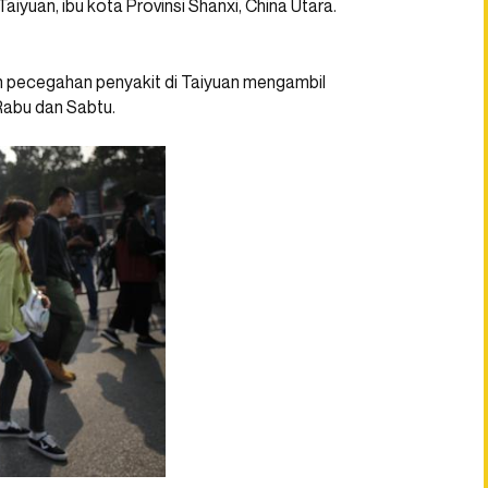
iyuan, ibu kota Provinsi Shanxi, China Utara.
n pecegahan penyakit di Taiyuan mengambil
 Rabu dan Sabtu.