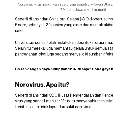
Norovirus, virus ‘perut’ yang baru saja terjadi di wilayah Uta
70 mahasiswa // via Liputan6
Seperti dilansir dari China.org, Selasa (13 Oktober), su
5 sore, sebanyak 22 pasien yang diare dan muntah akibat
sakit.
Universitas sendiri telah melakukan desinfeksi di asrama, 
Selain itu mereka juga memantau gejala untuk semua sta
pencegahan lokal juga sedang menyelidiki sumber infeksi
Bosan dengan gaya hidup yang itu-itu saja? Coba gaya 
Norovirus, Apa itu?
Seperti dilansir dari CDC (Pusat Pengendalian dan Penc
virus yang sangat menular. Virus itu menyebabkan muntah 
terinfeksi dan tidak luput dari sakit norovirus.