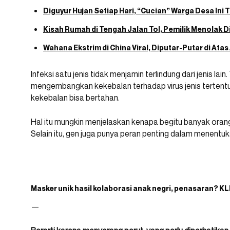
Diguyur Hujan Setiap Hari, “Cucian” Warga Desa Ini 
Kisah Rumah di Tengah Jalan Tol, Pemilik Menolak Di
Wahana Ekstrim di China Viral, Diputar-Putar di Atas
Infeksi satu jenis tidak menjamin terlindung dari jenis la
mengembangkan kekebalan terhadap virus jenis tertentu.
kekebalan bisa bertahan.
Hal itu mungkin menjelaskan kenapa begitu banyak orang d
Selain itu, gen juga punya peran penting dalam menentuka
Masker unik hasil kolaborasi anak negri, penasaran? KL
—