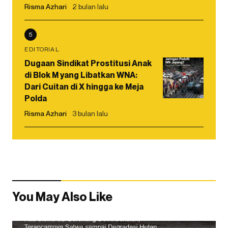
Risma Azhari
2 bulan lalu
5
EDITORIAL
Dugaan Sindikat Prostitusi Anak
di Blok M yang Libatkan WNA:
Dari Cuitan di X hingga ke Meja
Polda
Risma Azhari
3 bulan lalu
You May Also Like