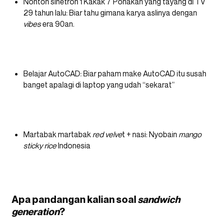
Nonton sinetron 1 Kakak 7 Ponakan yang tayang di TV
29 tahun lalu: Biar tahu gimana karya aslinya dengan
vibes
era 90an.
Belajar AutoCAD: Biar paham make AutoCAD itu susah
banget apalagi di laptop yang udah “sekarat”
Martabak martabak
red velve
t + nasi: Nyobain
mango
sticky rice
Indonesia
Apa pandangan kalian soal
sandwich
generation
?