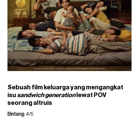
Sebuah film keluarga yang mengangkat
isu
sandwich generation
lewat POV
seorang altruis
Bintang:
4/5