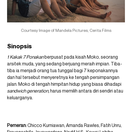
Courtesy Image of Mandela Pictures, Cerita Films
Sinopsis
1 Kakak 7 Ponakan
berpusat pada kisah Moko, seorang
arsitek muda, yang sedang berjuang meraih impian. Tiba-
tiba ia menjadi orang tua tunggal bagi 7 keponakannya
dan hal tersebut menyeretnya ke tengah persimpangan
jalan. Moko di tengah himpitan hidup yang biasa dihadapi
sandwich generation,
harus memilih antara diri sendiri atau
keluarganya.
Pemeran:
Chicco Kurniawan, Amanda Rawles, Fatih Unru,
Freyanashifa Jayawardana, Nadif H.S., Kawai Labiba,