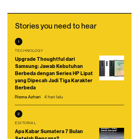
Stories you need to hear
1
TECHNOLOGY
Upgrade Thoughtful dari
Samsung: Jawab Kebutuhan
Berbeda dengan Series HP Lipat
yang Dipecah Jadi Tiga Karakter
Berbeda
Risma Azhari
4 hari lalu
2
EDITORIAL
Apa Kabar Sumatera 7 Bulan
Setelah Bencana?