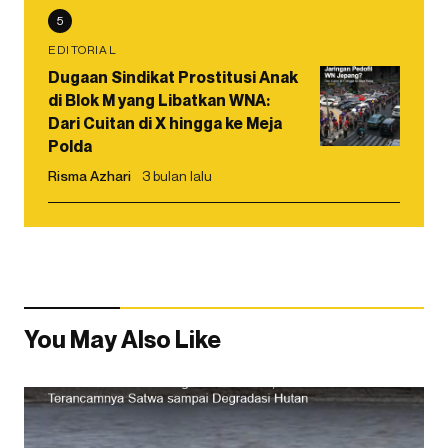
5
EDITORIAL
Dugaan Sindikat Prostitusi Anak
di Blok M yang Libatkan WNA:
Dari Cuitan di X hingga ke Meja
Polda
Risma Azhari
3 bulan lalu
You May Also Like