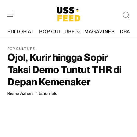
EDITORIAL
POP CULTURE
MAGAZINES
DRAFT
POP CULTURE
Ojol, Kurir hingga Sopir
Taksi Demo Tuntut THR di
Depan Kemenaker
Risma Azhari
1 tahun lalu