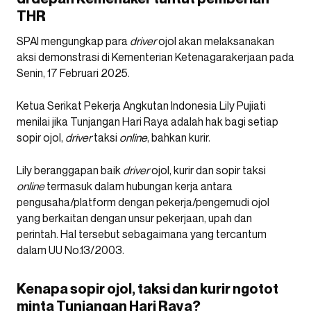
THR
SPAI mengungkap para
driver
ojol akan melaksanakan
aksi demonstrasi di Kementerian Ketenagarakerjaan pada
Senin, 17 Februari 2025.
Ketua Serikat Pekerja Angkutan Indonesia Lily Pujiati
menilai jika Tunjangan Hari Raya adalah hak bagi setiap
sopir ojol,
driver
taksi
online
, bahkan kurir.
Lily beranggapan baik
driver
ojol, kurir dan sopir taksi
online
termasuk dalam hubungan kerja antara
pengusaha/platform dengan pekerja/pengemudi ojol
yang berkaitan dengan unsur pekerjaan, upah dan
perintah. Hal tersebut sebagaimana yang tercantum
dalam UU No.13/2003.
Kenapa sopir ojol, taksi dan kurir ngotot
minta Tunjangan Hari Raya?