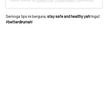
A post shared by
Eugen Loki, Pheasyque®
(@pheasyque) on
Ma
Semoga tips ini berguna,
stay safe and healthy yah
! Ingat
#
betterdirumah
!