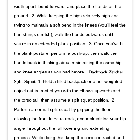
width apart, bend forward, and place the hands on the
ground.⁣ ⁣ 2. While keeping the hips relatively high and
trying to maintain a soft bend in the knees (you’ll feel the
hamstrings stretch), walk the hands outwards until
you’re in an extended plank position.⁣ ⁣ 3. Once you’ve hit
the plank posture, perform a push-up, then walk the
hands back in thinking about maintaining the same hip
and knee angles as you had before.⁣ ⁣ ⁣ 𝐁𝐚𝐜𝐤𝐩𝐚𝐜𝐤 𝐙𝐞𝐫𝐜𝐡𝐞𝐫
𝐒𝐩𝐥𝐢𝐭 𝐒𝐪𝐮𝐚𝐭⁣ ⁣ 1. Hold a filled backpack or other weighted
object out in front of you with the elbows upwards and
the torso tall, then assume a split squat position.⁣ ⁣ 2.
Perform a normal split squat by gripping the floor,
allowing the front knee to track, and maintaining your hip
angle throughout the full lowering and extending
process. While doing this, keep the core contracted and