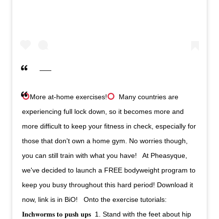
More at-home exercises!
⁣ ⁣ Many countries are
experiencing full lock down, so it becomes more and
more difficult to keep your fitness in check, especially for
those that don't own a home gym. No worries though,
you can still train with what you have! ⁣ ⁣ At Pheasyque,
we've decided to launch a FREE bodyweight program to
keep you busy throughout this hard period! Download it
now, link is in BiO! ⁣ ⁣ Onto the exercise tutorials: ⁣ ⁣
𝐈𝐧𝐜𝐡𝐰𝐨𝐫𝐦𝐬 𝐭𝐨 𝐩𝐮𝐬𝐡 𝐮𝐩𝐬⁣ ⁣ 1. Stand with the feet about hip