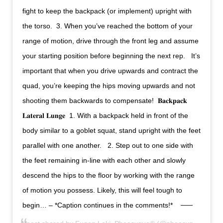
fight to keep the backpack (or implement) upright with
the torso.⁣ ⁣ 3. When you’ve reached the bottom of your
range of motion, drive through the front leg and assume
your starting position before beginning the next rep. ⁣ ⁣ It’s
important that when you drive upwards and contract the
quad, you’re keeping the hips moving upwards and not
shooting them backwards to compensate!⁣ ⁣ 𝐁𝐚𝐜𝐤𝐩𝐚𝐜𝐤
𝐋𝐚𝐭𝐞𝐫𝐚𝐥 𝐋𝐮𝐧𝐠𝐞⁣ ⁣ 1. With a backpack held in front of the
body similar to a goblet squat, stand upright with the feet
parallel with one another. ⁣ ⁣ 2. Step out to one side with
the feet remaining in-line with each other and slowly
descend the hips to the floor by working with the range
of motion you possess. Likely, this will feel tough to
begin… – *Caption continues in the comments!*