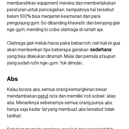
membersihkan equipment mereka dan memberlakukan
peraturan untuk pencegahan, nampaknya hal tersebut
belum 100% bisa menjamin keamanan dari para
pengunjung gym. So dibanding khawatir, dan berujung gak
nge-gym, mending lo coba olahraga di rumah aja.
Olahraga gak melulu harus pake beban loh, nah kali ini gua
akan memberikan tips beberapa gerakan ‘
sederhana
‘
yang bisa dilakukan dirumah. Mulai dari pemula ataupun
yang sudah rutin nge-
gym
. Yuk dimulai ;
Abs
Kalau bicara
abs
, semua orang kemungkinan besar
mendambakan
perut
rata dan memiliki ‘roti sobek’ alias
abs. Menariknya sebenarnya semua orang punya
abs
,
hanya saja kadar
fat
yang membuat
abs
tersebut tidak
terlihat.