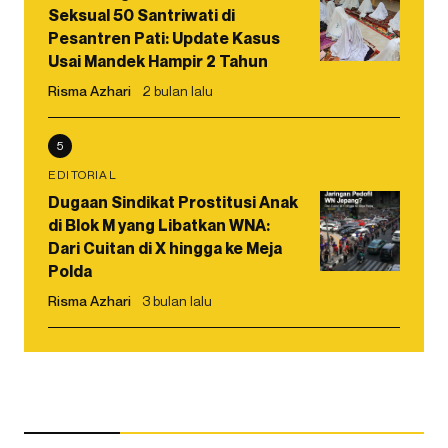
Seksual 50 Santriwati di
Pesantren Pati: Update Kasus
Usai Mandek Hampir 2 Tahun
Risma Azhari
2 bulan lalu
5
EDITORIAL
Dugaan Sindikat Prostitusi Anak
di Blok M yang Libatkan WNA:
Dari Cuitan di X hingga ke Meja
Polda
Risma Azhari
3 bulan lalu