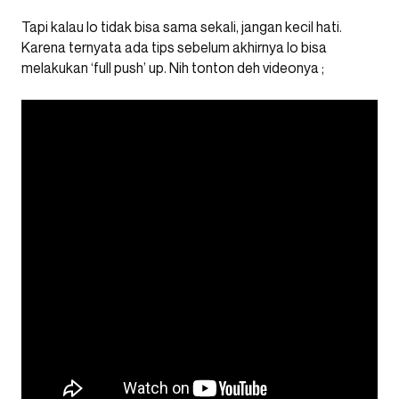
Tapi kalau lo tidak bisa sama sekali, jangan kecil hati.
Karena ternyata ada tips sebelum akhirnya lo bisa
melakukan ‘full push’ up. Nih tonton deh videonya ;