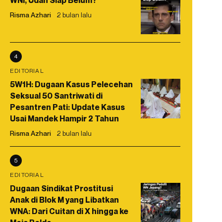
WNI, Udah Siap Belum?
Risma Azhari
2 bulan lalu
4
EDITORIAL
5W1H: Dugaan Kasus Pelecehan
Seksual 50 Santriwati di
Pesantren Pati: Update Kasus
Usai Mandek Hampir 2 Tahun
Risma Azhari
2 bulan lalu
5
EDITORIAL
Dugaan Sindikat Prostitusi
Anak di Blok M yang Libatkan
WNA: Dari Cuitan di X hingga ke