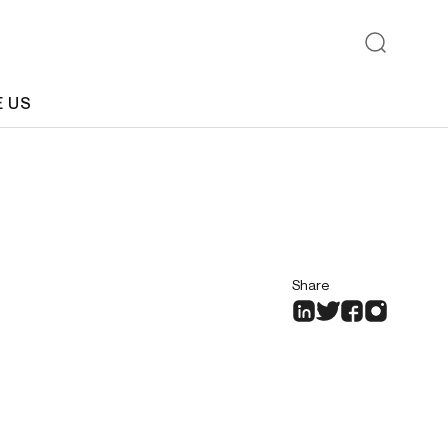
E US
Share