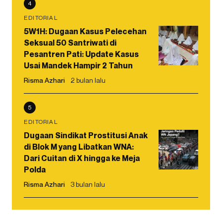
4
EDITORIAL
5W1H: Dugaan Kasus Pelecehan
Seksual 50 Santriwati di
Pesantren Pati: Update Kasus
Usai Mandek Hampir 2 Tahun
Risma Azhari
2 bulan lalu
5
EDITORIAL
Dugaan Sindikat Prostitusi Anak
di Blok M yang Libatkan WNA:
Dari Cuitan di X hingga ke Meja
Polda
Risma Azhari
3 bulan lalu