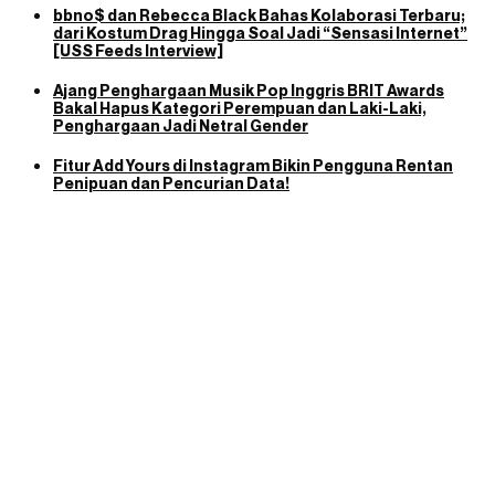
bbno$ dan Rebecca Black Bahas Kolaborasi Terbaru;
dari Kostum Drag Hingga Soal Jadi “Sensasi Internet”
[USS Feeds Interview]
Ajang Penghargaan Musik Pop Inggris BRIT Awards
Bakal Hapus Kategori Perempuan dan Laki-Laki,
Penghargaan Jadi Netral Gender
Fitur Add Yours di Instagram Bikin Pengguna Rentan
Penipuan dan Pencurian Data!