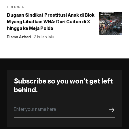
EDITORIAL
Dugaan Sindikat Prostitusi Anak di Blok
M yang Libatkan WNA: Dari Cuitan di X
hingga ke Meja Polda
Risma Azhari
3 bulan lalu
Subscribe so you won’t get left
behind.