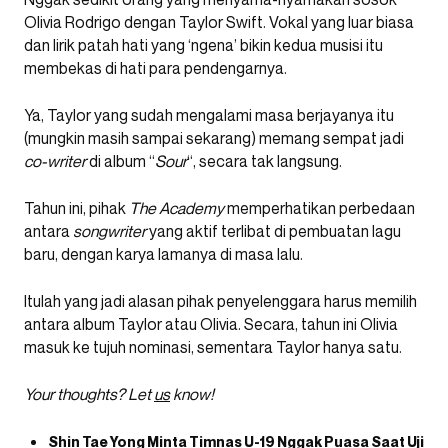
Olivia Rodrigo dengan Taylor Swift. Vokal yang luar biasa
dan lirik patah hati yang ‘ngena’ bikin kedua musisi itu
membekas di hati para pendengarnya.
Ya, Taylor yang sudah mengalami masa berjayanya itu
(mungkin masih sampai sekarang) memang sempat jadi
co-writer
di album “
Sour
“, secara tak langsung.
Tahun ini, pihak
The Academy
memperhatikan perbedaan
antara
songwriter
yang aktif terlibat di pembuatan lagu
baru, dengan karya lamanya di masa lalu.
Itulah yang jadi alasan pihak penyelenggara harus memilih
antara album Taylor atau Olivia. Secara, tahun ini Olivia
masuk ke tujuh nominasi, sementara Taylor hanya satu.
Your thoughts? Let
us
know!
Shin Tae Yong Minta Timnas U-19 Nggak Puasa Saat Uji