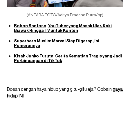
(ANTARA FOTO/Aditya Pradana Putra/hp)
Bobon Santoso, YouTuber yang Masak Ular, Kaki
Biawak Hingga TV untuk Konten
Superhero Muslim Marvel Siap Digarap, Ini
Pemerannya
Kisah Junko Furuta, Cerita Kematian Tragis yang Jadi
Perbincangan di TikTok
–
Bosan dengan haya hidup yang gitu-gitu aja? Cobain
gaya
hidup INI
!