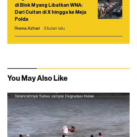
di Blok M yang Libatkan WNA:
Dari Cuitan di X hingga ke Meja
Polda
Risma Azhari
3 bulan lalu
You May Also Like