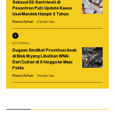
Seksual 50 Santriwati di
Pesantren Pati: Update Kasus
Usai Mandek Hampir 2 Tahun
Risma Azhari
2 bulan lalu
5
EDITORIAL
Dugaan Sindikat Prostitusi Anak
di Blok M yang Libatkan WNA:
Dari Cuitan di X hingga ke Meja
Polda
Risma Azhari
3 bulan lalu