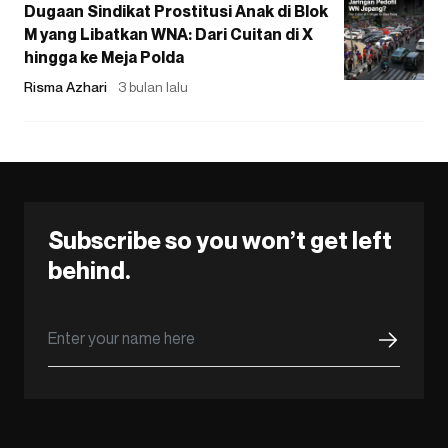
Dugaan Sindikat Prostitusi Anak di Blok
M yang Libatkan WNA: Dari Cuitan di X
hingga ke Meja Polda
Risma Azhari
3 bulan lalu
Subscribe so you won’t get left
behind.