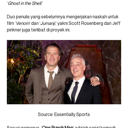
‘
Ghost in the Shell
.’
Duo penulis yang sebelumnya mengerjakan naskah untuk
film ‘
Venom
‘ dan ‘
Jumanji
,’ yakni Scott Rosenberg dan Jeff
pinkner juga terlibat di proyek ini.
Source: Essentially Sports
Sesuai namanya, ‘
One Punch Man
‘ adalah serial komedi-