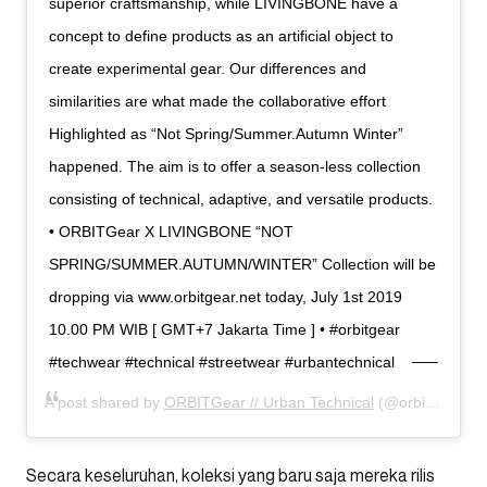
superior craftsmanship, while LIVINGBONE have a
concept to define products as an artificial object to
create experimental gear. Our differences and
similarities are what made the collaborative effort
Highlighted as “Not Spring/Summer.Autumn Winter”
happened. The aim is to offer a season-less collection
consisting of technical, adaptive, and versatile products.
• ORBITGear X LIVINGBONE “NOT
SPRING/SUMMER.AUTUMN/WINTER” Collection will be
dropping via www.orbitgear.net today, July 1st 2019
10.00 PM WIB [ GMT+7 Jakarta Time ] • #orbitgear
#techwear #technical #streetwear #urbantechnical
A post shared by
ORBITGear // Urban Technical
(@orbitgear) on
Secara keseluruhan, koleksi yang baru saja mereka rilis