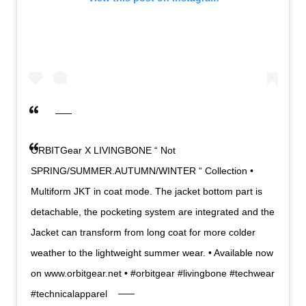
ORBITGear X LIVINGBONE “ Not
SPRING/SUMMER.AUTUMN/WINTER “ Collection •
Multiform JKT in coat mode. The jacket bottom part is
detachable, the pocketing system are integrated and the
Jacket can transform from long coat for more colder
weather to the lightweight summer wear. • Available now
on www.orbitgear.net • #orbitgear #livingbone #techwear
#technicalapparel