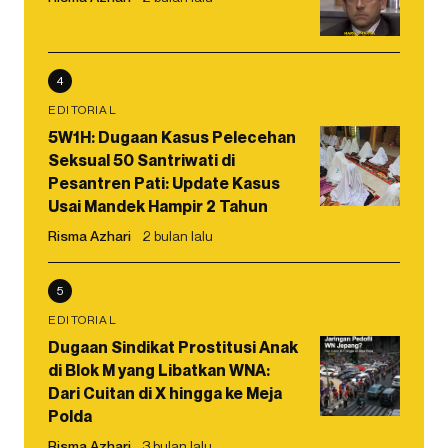
4
EDITORIAL
5W1H: Dugaan Kasus Pelecehan
Seksual 50 Santriwati di
Pesantren Pati: Update Kasus
Usai Mandek Hampir 2 Tahun
Risma Azhari
2 bulan lalu
5
EDITORIAL
Dugaan Sindikat Prostitusi Anak
di Blok M yang Libatkan WNA:
Dari Cuitan di X hingga ke Meja
Polda
Risma Azhari
3 bulan lalu