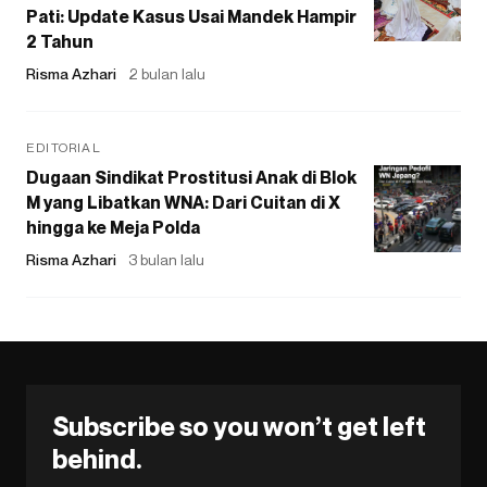
Pati: Update Kasus Usai Mandek Hampir
2 Tahun
Risma Azhari
2 bulan lalu
EDITORIAL
Dugaan Sindikat Prostitusi Anak di Blok
M yang Libatkan WNA: Dari Cuitan di X
hingga ke Meja Polda
Risma Azhari
3 bulan lalu
Subscribe so you won’t get left
behind.