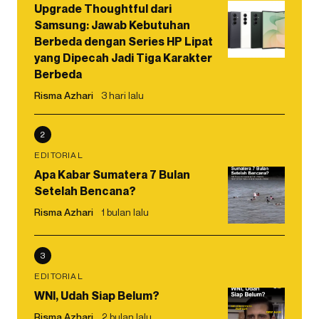
Upgrade Thoughtful dari
Samsung: Jawab Kebutuhan
Berbeda dengan Series HP Lipat
yang Dipecah Jadi Tiga Karakter
Berbeda
Risma Azhari
3 hari lalu
2
EDITORIAL
Apa Kabar Sumatera 7 Bulan
Setelah Bencana?
Risma Azhari
1 bulan lalu
3
EDITORIAL
WNI, Udah Siap Belum?
Risma Azhari
2 bulan lalu