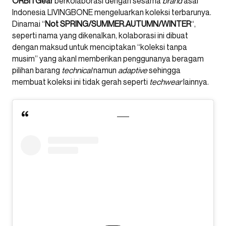
ORBITGear
berkolaborasi dengan sesama
brand
asal
Indonesia LIVINGBONE mengeluarkan koleksi terbarunya.
Dinamai “
Not SPRING/SUMMER.AUTUMN/WINTER
“,
seperti nama yang dikenalkan, kolaborasi ini dibuat
dengan maksud untuk menciptakan “koleksi tanpa
musim” yang akanl memberikan penggunanya beragam
pilihan barang
technical
namun
adaptive
sehingga
membuat koleksi ini tidak gerah seperti
techwear
lainnya.