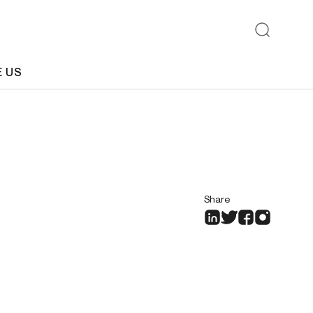
E US
Share