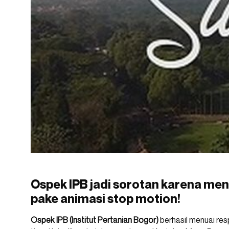
Ospek IPB jadi sorotan karena me
pake animasi stop motion!
Ospek IPB (Institut Pertanian Bogor)
berhasil menuai res