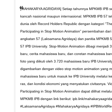
[MAHAKARYA AGRIDAYA] Setiap tahunnya MPKMB IPB se
kancah nasional maupun internasional. MPKMB IPB 57 te
dunia oleh Record Holders Republic dengan kategori “Th
Participating in Stop Motion Animation” persembahan dar
angkatan 57 (Laksamana Agridaya) dan panitia MPKMB 5
57 IPB University. Stop-Motion Animation dibagi menjadi 
baru, cerita mahasiswa baru, dan coretan mahasiswa baru. 
foto yang diikuti oleh 3.720 mahasiswa baru IPB Universi
digambarkan dengan video stop motion animation yang 
mahasiswa baru untuk masuk ke IPB University melalui 
ras, dan kondisi ekonomi yang menyatukan civitasnya. V
Participating in Stop Motion Animation dapat dilihat mela
MPKMB IPB dengan link berikut: ipb.link/mahakaryaagrida
#LaksamanaAgridaya #MahakaryaAgridaya #IPBWorldR