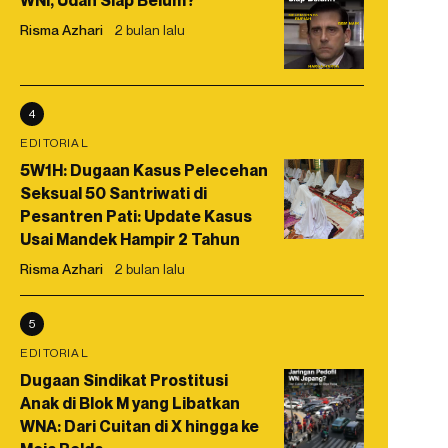
WNI, Udah Siap Belum?
Risma Azhari
2 bulan lalu
4
EDITORIAL
5W1H: Dugaan Kasus Pelecehan
Seksual 50 Santriwati di
Pesantren Pati: Update Kasus
Usai Mandek Hampir 2 Tahun
Risma Azhari
2 bulan lalu
5
EDITORIAL
Dugaan Sindikat Prostitusi
Anak di Blok M yang Libatkan
WNA: Dari Cuitan di X hingga ke