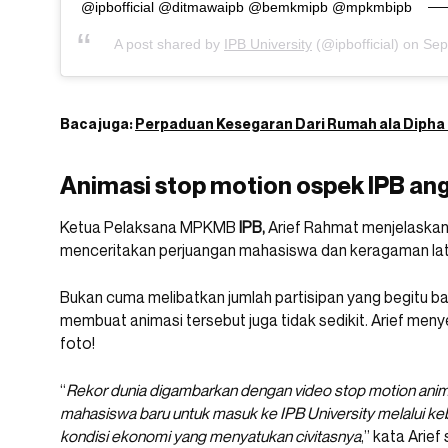
@ipbofficial @ditmawaipb @bemkmipb @mpkmbipb
A post shared by
IPB University
(@ipbofficial) on
Sep
Baca juga:
Perpaduan Kesegaran Dari Rumah ala Dipha
Animasi stop motion ospek IPB ang
Ketua Pelaksana MPKMB
IPB,
Arief Rahmat menjelaskan,
menceritakan perjuangan mahasiswa dan keragaman lat
Bukan cuma melibatkan jumlah partisipan yang begitu ba
membuat animasi tersebut juga tidak sedikit. Arief me
foto!
“
Rekor dunia digambarkan dengan video stop motion ani
mahasiswa baru untuk masuk ke IPB University melalui ke
kondisi ekonomi yang menyatukan civitasnya
,” kata Arief